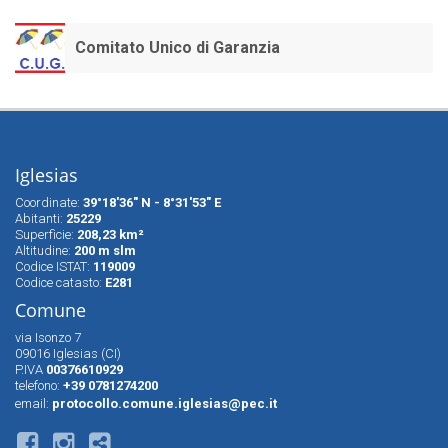
Comitato Unico di Garanzia
Iglesias
Coordinate:
39°18'36" N - 8°31'53" E
Abitanti:
25229
Superfìcie:
208,23 km²
Altitudine:
200 m slm
Codice ISTAT:
119009
Codice catasto:
E281
Comune
via Isonzo 7
09016 Iglesias (CI)
P.IVA
00376610929
telefono:
+39 0781274200
email:
protocollo.comune.iglesias@pec.it