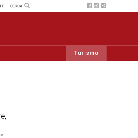
TTI
CERCA
Turismo
e,
le