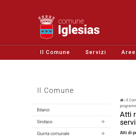
Il Comune
Servizi
Aree
Il Comune
Il Co
programma
Bilanci
Atti 
servi
Sindaco
Atti di
Giunta comunale