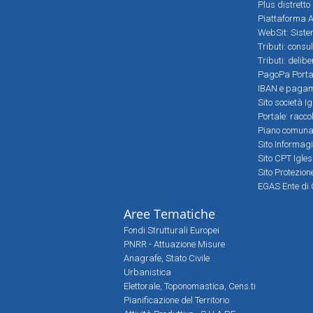
Plus distretto
Piattaforma Al
WebSit: Sistem
Tributi: consu
Tributi: delib
PagoPa Porta
IBAN e pagame
Sito società Ig
Portale: racco
Piano comunale
Sito Informag
Sito CPT Igle
Sito Protezio
EGAS Ente di 
Aree Tematiche
Fondi Strutturali Europei
PNRR - Attuazione Misure
Anagrafe, Stato Civile
Urbanistica
Elettorale, Toponomastica, Cens.ti
Pianificazione del Territorio