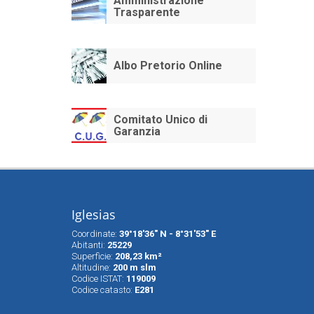
Amministrazione
Trasparente
Albo Pretorio Online
Comitato Unico di
Garanzia
Iglesias
Coordinate:
39°18'36" N - 8°31'53" E
Abitanti:
25229
Superfìcie:
208,23 km²
Altitudine:
200 m slm
Codice ISTAT:
119009
Codice catasto:
E281