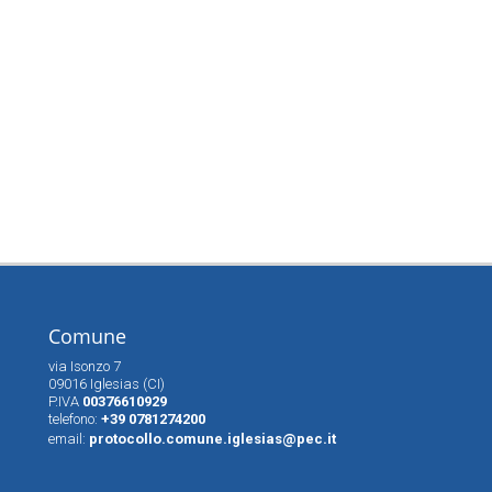
Comune
via Isonzo 7
09016 Iglesias (CI)
P.IVA
00376610929
telefono:
+39 0781274200
email:
protocollo.comune.iglesias@pec.it