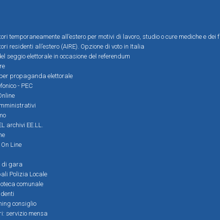
ttori temporaneamente all’estero per motivi di lavoro, studio o cure mediche e dei f
tori residenti all’estero (AIRE). Opzione di voto in Italia
el seggio elettorale in occasione del referendum
re
i per propaganda elettorale
efonico - PEC
Online
amministrativi
mo
L archivi EE.LL.
ne
i On Line
 di gara
ali Polizia Locale
ioteca comunale
denti
ming consiglio
ri: servizio mensa