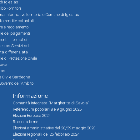
 di Iglesias
bo Fornitori
a informativo territoriale Comune di Iglesias
lta rendite catastali
ere e regolamento
le dei pagamenti
nti informatici
lesias Servizi srl
lta differenziata
 di Protezione Civile
iovani
sias
ne Civile Sardegna
Governo dell'Ambito
Informazione
Comunità Integrata “Margherita di Savoia”
Referendum popolari 8 e 9 giugno 2025
Elezioni Europee 2024
Raccolta firme
Elezioni amministrative del 28/29 maggio 2023
Elezioni regionali del 25 febbraio 2024