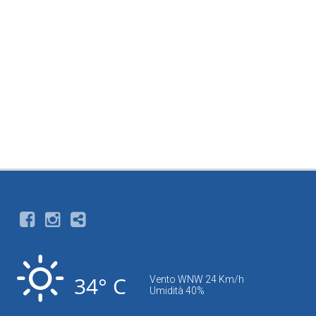
34° C
Vento WNW 24 Km/h
Umidità 40%