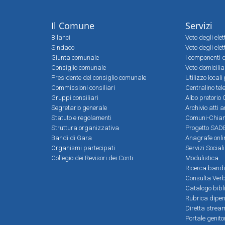
Il Comune
Servizi
Bilanci
Voto degli ele
Sindaco
Voto degli elet
Giunta comunale
I componenti d
Consiglio comunale
Voto domicilia
Presidente del consiglio comunale
Utilizzo local
Commissioni consiliari
Centralino tel
Gruppi consiliari
Albo pretorio 
Segretario generale
Archivio atti 
Statuto e regolamenti
Comuni-Chia
Struttura organizzativa
Progetto SADE
Bandi di Gara
Anagrafe onli
Organismi partecipati
Servizi Social
Collegio dei Revisori dei Conti
Modulistica
Ricerca bandi
Consulta Verb
Catalogo bibl
Rubrica dipen
Diretta strea
Portale genito