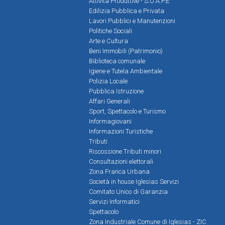
Attività Produttive - S.U.A.P.E.
Edilizia Pubblica e Privata
Lavori Pubblici e Manutenzioni
Politiche Sociali
Arte e Cultura
Beni Immobili (Patrimonio)
Biblioteca comunale
Igiene e Tutela Ambientale
Polizia Locale
Pubblica Istruzione
Affari Generali
Sport, Spettacolo e Turismo
Informagiovani
Informazioni Turistiche
Tributi
Riscossione Tributi minori
Consultazioni elettorali
Zona Franca Urbana
Società in house Iglesias Servizi
Comitato Unico di Garanzia
Servizi Informatici
Spettacolo
Zona Industriale Comune di Iglesias - ZIC