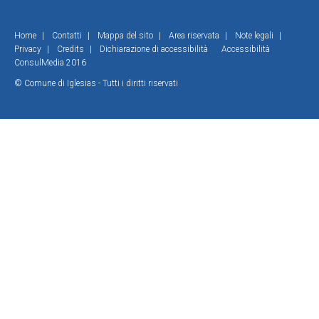
Home
|
Contatti
|
Mappa del sito
|
Area riservata
|
Note legali
|
Privacy
|
Credits
|
Dichiarazione di accessibilità
Accessibilità
ConsulMedia 2016
© Comune di Iglesias - Tutti i diritti riservati