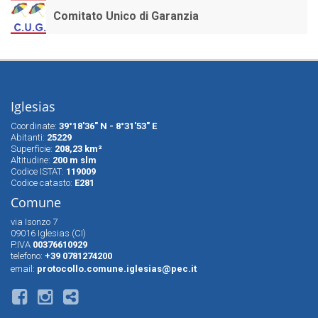
Comitato Unico di Garanzia
Iglesias
Coordinate:
39°18'36" N - 8°31'53" E
Abitanti:
25229
Superfìcie:
208,23 km²
Altitudine:
200 m slm
Codice ISTAT:
119009
Codice catasto:
E281
Comune
via Isonzo 7
09016 Iglesias (CI)
P.IVA
00376610929
telefono:
+39 0781274200
email:
protocollo.comune.iglesias@pec.it