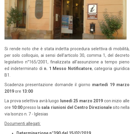
Si rende noto che è stata indetta procedura selettiva di mobilità,
per solo colloquio, ai sensi dell'articolo 30, comma 1, del decreto
legislativo n°165/2001, finalizzata all'assunzione a tempo pieno
ed indeterminato di
n. 1 Messo Notificatore
, categoria giuridica
B1.
Scadenza presentazione domande il giorno
martedì
19 marzo
2019
ore
13:00
La prova selettiva avrà luogo
lunedì 25 marzo 2019
con inizio alle
ore
10:00
presso la
sala riunioni del Centro Direzionale
sito nella
via Isonzo n. 7 - Iglesias
Documenti allegati:
Determinazione n°390 del 15/02/2019