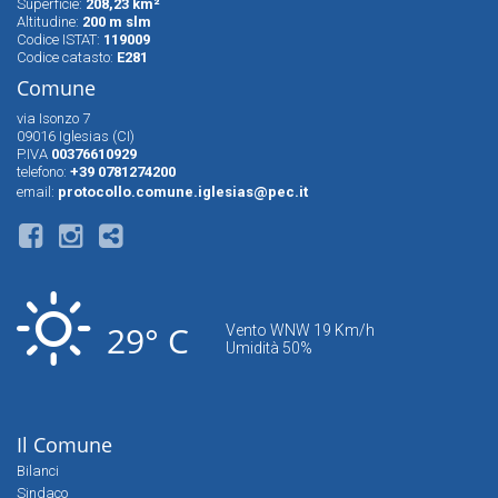
Superfìcie:
208,23 km²
Altitudine:
200 m slm
Codice ISTAT:
119009
Codice catasto:
E281
Comune
via Isonzo 7
09016 Iglesias (CI)
P.IVA
00376610929
telefono:
+39 0781274200
email:
protocollo.comune.iglesias@pec.it
29° C
Vento WNW 19 Km/h
Umidità 50%
Il Comune
Bilanci
Sindaco