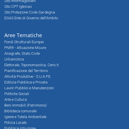
Sito Informagiovani
Sito CPT Iglesias
Sito Protezione Civile Sardegna
EGAS Ente di Governo dell'Ambito
Aree Tematiche
Fondi Strutturali Europei
PNRR - Attuazione Misure
Anagrafe, Stato Civile
Urbanistica
Elettorale, Toponomastica, Cens.ti
Pianificazione del Territorio
Attività Produttive - S.U.A.P.E.
Edilizia Pubblica e Privata
Lavori Pubblici e Manutenzioni
Politiche Sociali
Arte e Cultura
Beni Immobili (Patrimonio)
Biblioteca comunale
Igiene e Tutela Ambientale
Polizia Locale
Pubblica Istruzione