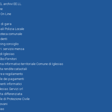
L archivi EE.LL.
ne
i On Line
 di gara
ali Polizia Locale
ioteca comunale
denti
ming consiglio
ri: servizio mensa
 di Iglesias
bo Fornitori
a informativo territoriale Comune di Iglesias
lta rendite catastali
ere e regolamento
le dei pagamenti
nti informatici
lesias Servizi srl
lta differenziata
 di Protezione Civile
iovani
sias