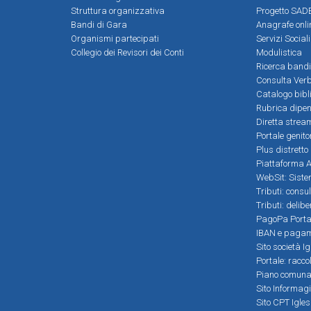
Struttura organizzativa
Progetto SADE
Bandi di Gara
Anagrafe onli
Organismi partecipati
Servizi Social
Collegio dei Revisori dei Conti
Modulistica
Ricerca bandi
Consulta Verb
Catalogo bibl
Rubrica dipen
Diretta strea
Portale genito
Plus distretto
Piattaforma Al
WebSit: Sistem
Tributi: consu
Tributi: delib
PagoPa Porta
IBAN e pagame
Sito società Ig
Portale: racco
Piano comunale
Sito Informag
Sito CPT Igle