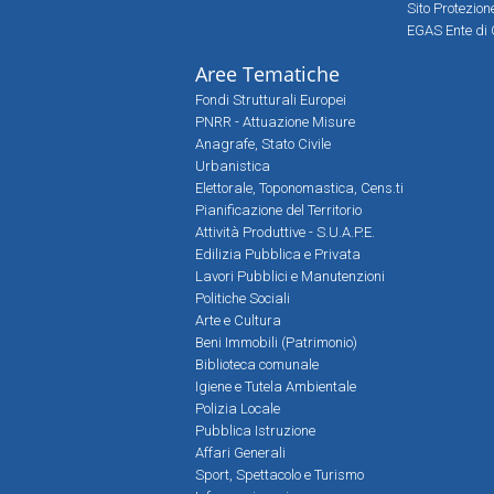
Sito Protezio
EGAS Ente di 
Aree Tematiche
Fondi Strutturali Europei
PNRR - Attuazione Misure
Anagrafe, Stato Civile
Urbanistica
Elettorale, Toponomastica, Cens.ti
Pianificazione del Territorio
Attività Produttive - S.U.A.P.E.
Edilizia Pubblica e Privata
Lavori Pubblici e Manutenzioni
Politiche Sociali
Arte e Cultura
Beni Immobili (Patrimonio)
Biblioteca comunale
Igiene e Tutela Ambientale
Polizia Locale
Pubblica Istruzione
Affari Generali
Sport, Spettacolo e Turismo