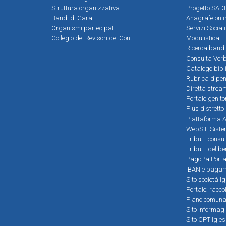
Struttura organizzativa
Progetto SADE
Bandi di Gara
Anagrafe onli
Organismi partecipati
Servizi Social
Collegio dei Revisori dei Conti
Modulistica
Ricerca bandi
Consulta Verb
Catalogo bibl
Rubrica dipen
Diretta strea
Portale genito
Plus distretto
Piattaforma Al
WebSit: Sistem
Tributi: consu
Tributi: delib
PagoPa Porta
IBAN e pagame
Sito società Ig
Portale: racco
Piano comunale
Sito Informag
Sito CPT Igle