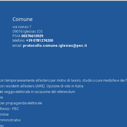
Comune
via Isonzo 7
09016 Iglesias (CI)
P.IVA
00376610929
telefono:
+39 0781274200
email:
protocollo.comune.iglesias@pec.it
ttori temporaneamente all’estero per motivi di lavoro, studio o cure mediche e dei f
tori residenti all’estero (AIRE). Opzione di voto in Italia
el seggio elettorale in occasione del referendum
re
i per propaganda elettorale
efonico - PEC
Online
amministrativi
mo