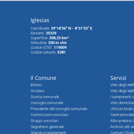
Iglesias
Coordinate:
39°18'36" N - 8°31'53" E
Abitanti:
25229
Superfìcie:
208,23 km²
Altitudine:
200 m slm
Codice ISTAT:
119009
Codice catasto:
E281
Il Comune
Servizi
Bilanci
Voto degli ele
Sindaco
Voto degli elet
Giunta comunale
I componenti d
Consiglio comunale
Voto domicilia
Presidente del consiglio comunale
Utilizzo local
Commissioni consiliari
Centralino tel
Gruppi consiliari
Albo pretorio 
Segretario generale
Archivio atti 
Statuto e regolamenti
Comuni-Chia