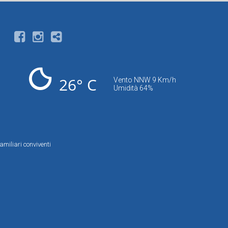
26° C
Vento NNW 9 Km/h
Umidità 64%
amiliari conviventi