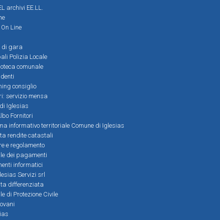
L archivi EE.LL.
ne
i On Line
 di gara
ali Polizia Locale
ioteca comunale
denti
ming consiglio
ri: servizio mensa
 di Iglesias
bo Fornitori
a informativo territoriale Comune di Iglesias
lta rendite catastali
ere e regolamento
le dei pagamenti
nti informatici
lesias Servizi srl
lta differenziata
 di Protezione Civile
iovani
sias