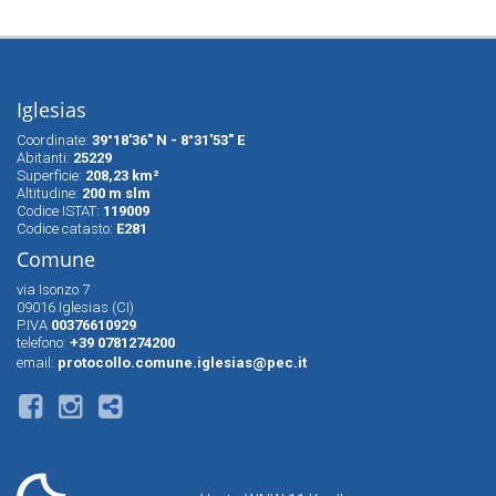
Iglesias
Coordinate:
39°18'36" N - 8°31'53" E
Abitanti:
25229
Superfìcie:
208,23 km²
Altitudine:
200 m slm
Codice ISTAT:
119009
Codice catasto:
E281
Comune
via Isonzo 7
09016 Iglesias (CI)
P.IVA
00376610929
telefono:
+39 0781274200
email:
protocollo.comune.iglesias@pec.it