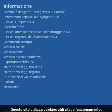
Informazione
Comunità Integrata “Margherita di Savoia”
Referendum popolari 8 e 9 giugno 2025
Elezioni Europee 2024
Raccolta firme
Elezioni amministrative del 28/29 maggio 2023
Elezioni regionali del 25 febbraio 2024
Comunicati stampa
Archivio notizie
Archivio eventi
Archivio avvisi e scadenze
Il quotidiano della P.A.
Normattiva: leggi nazionali
Normattiva: leggi regionali
Pubblicazioni Guide Turistiche
Link utili
Newsletter
Questo sito utilizza cookies utili al suo funzionamento,
Home
|
Contatti
|
Mappa del sito
|
Area riservata
|
Note legali
|