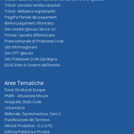
Tributi: consulta rendite catastali
Tributi: delibere e regolamento
PagoPa Portale dei pagamenti
IBAN e pagamenti informatici
Sito società Iglesias Servizi srl
Portale: raccolta differenziata
Piano comunale di Protezione Civile
Sito Informagiovani
Sito CPT Iglesias
Sito Protezione Civile Sardegna
EGAS Ente di Governo dell'Ambito
Aree Tematiche
Fondi Strutturali Europei
PNRR - Attuazione Misure
Anagrafe, Stato Civile
Urbanistica
Elettorale, Toponomastica, Cens.ti
Pianificazione del Territorio
Attività Produttive - S.U.A.P.E.
Edilizia Pubblica e Privata