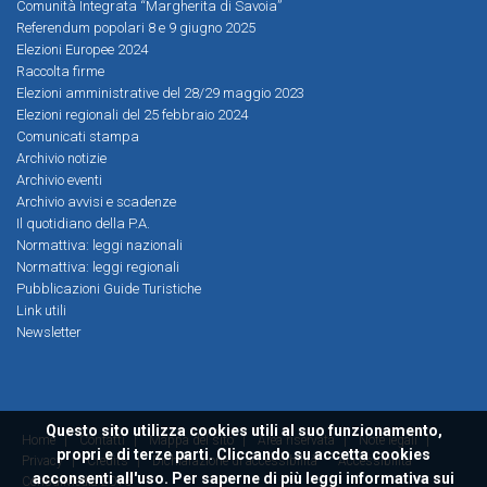
Comunità Integrata “Margherita di Savoia”
Referendum popolari 8 e 9 giugno 2025
Elezioni Europee 2024
Raccolta firme
Elezioni amministrative del 28/29 maggio 2023
Elezioni regionali del 25 febbraio 2024
Comunicati stampa
Archivio notizie
Archivio eventi
Archivio avvisi e scadenze
Il quotidiano della P.A.
Normattiva: leggi nazionali
Normattiva: leggi regionali
Pubblicazioni Guide Turistiche
Link utili
Newsletter
Questo sito utilizza cookies utili al suo funzionamento,
Home
|
Contatti
|
Mappa del sito
|
Area riservata
|
Note legali
|
propri e di terze parti. Cliccando su accetta cookies
Privacy
|
Credits
|
Dichiarazione di accessibilità
Accessibilità
acconsenti all'uso. Per saperne di più leggi
informativa sui
ConsulMedia 2016