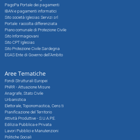
PagoPa Portale dei pagamenti
IBAN e pagamenti informatici
Sito società Iglesias Servizi srl
Portale: raccolta differenziata
Piano comunale di Protezione Civile
Sito Informagiovani
Sito CPT Iglesias
Sito Protezione Civile Sardegna
EGAS Ente di Governo dell'Ambito
Aree Tematiche
Fondi Strutturali Europei
PNRR - Attuazione Misure
Anagrafe, Stato Civile
Urbanistica
Elettorale, Toponomastica, Cens.ti
Pianificazione del Territorio
Attività Produttive - S.U.A.P.E.
Edilizia Pubblica e Privata
Lavori Pubblici e Manutenzioni
Politiche Sociali