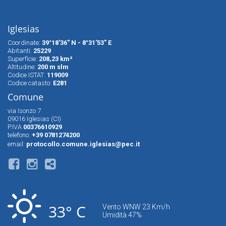
Iglesias
Coordinate:
39°18'36" N - 8°31'53" E
Abitanti:
25229
Superfìcie:
208,23 km²
Altitudine:
200 m slm
Codice ISTAT:
119009
Codice catasto:
E281
Comune
via Isonzo 7
09016 Iglesias (CI)
P.IVA
00376610929
telefono:
+39 0781274200
email:
protocollo.comune.iglesias@pec.it
33° C
Vento WNW 23 Km/h
Umidità 47%