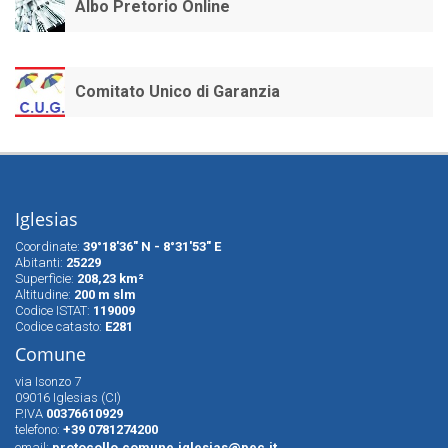
Albo Pretorio Online
Comitato Unico di Garanzia
Iglesias
Coordinate:
39°18'36" N - 8°31'53" E
Abitanti:
25229
Superfìcie:
208,23 km²
Altitudine:
200 m slm
Codice ISTAT:
119009
Codice catasto:
E281
Comune
via Isonzo 7
09016 Iglesias (CI)
P.IVA
00376610929
telefono:
+39 0781274200
email:
protocollo.comune.iglesias@pec.it