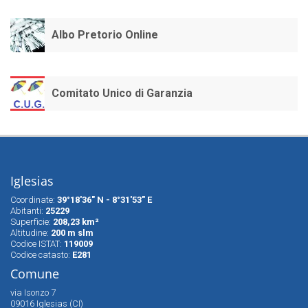
Albo Pretorio Online
Comitato Unico di Garanzia
Iglesias
Coordinate:
39°18'36" N - 8°31'53" E
Abitanti:
25229
Superfìcie:
208,23 km²
Altitudine:
200 m slm
Codice ISTAT:
119009
Codice catasto:
E281
Comune
via Isonzo 7
09016 Iglesias (CI)