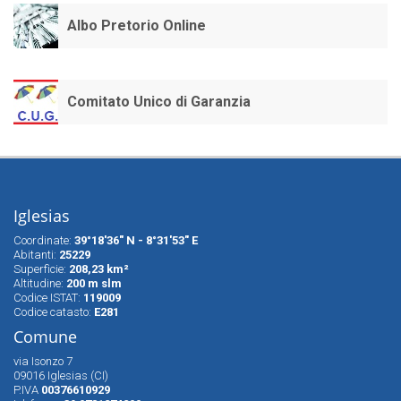
Albo Pretorio Online
Comitato Unico di Garanzia
Iglesias
Coordinate:
39°18'36" N - 8°31'53" E
Abitanti:
25229
Superfìcie:
208,23 km²
Altitudine:
200 m slm
Codice ISTAT:
119009
Codice catasto:
E281
Comune
via Isonzo 7
09016 Iglesias (CI)
P.IVA
00376610929