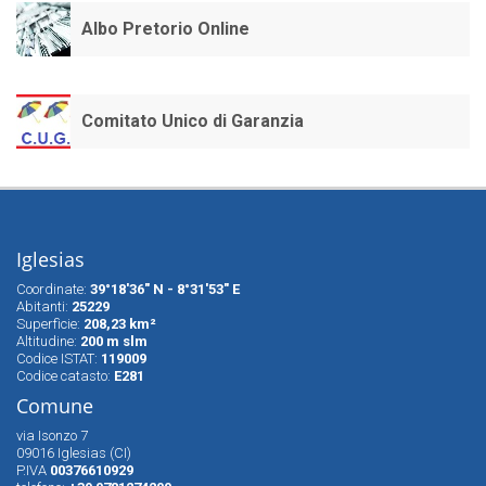
Albo Pretorio Online
Comitato Unico di Garanzia
Iglesias
Coordinate:
39°18'36" N - 8°31'53" E
Abitanti:
25229
Superfìcie:
208,23 km²
Altitudine:
200 m slm
Codice ISTAT:
119009
Codice catasto:
E281
Comune
via Isonzo 7
09016 Iglesias (CI)
P.IVA
00376610929