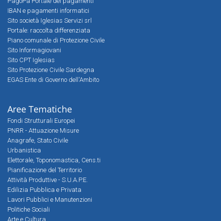
PagoPa Portale dei pagamenti
IBAN e pagamenti informatici
Sito società Iglesias Servizi srl
Portale: raccolta differenziata
Piano comunale di Protezione Civile
Sito Informagiovani
Sito CPT Iglesias
Sito Protezione Civile Sardegna
EGAS Ente di Governo dell'Ambito
Aree Tematiche
Fondi Strutturali Europei
PNRR - Attuazione Misure
Anagrafe, Stato Civile
Urbanistica
Elettorale, Toponomastica, Cens.ti
Pianificazione del Territorio
Attività Produttive - S.U.A.P.E.
Edilizia Pubblica e Privata
Lavori Pubblici e Manutenzioni
Politiche Sociali
Arte e Cultura