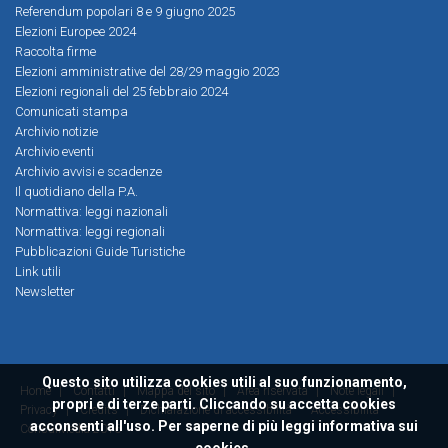
Referendum popolari 8 e 9 giugno 2025
Elezioni Europee 2024
Raccolta firme
Elezioni amministrative del 28/29 maggio 2023
Elezioni regionali del 25 febbraio 2024
Comunicati stampa
Archivio notizie
Archivio eventi
Archivio avvisi e scadenze
Il quotidiano della P.A.
Normattiva: leggi nazionali
Normattiva: leggi regionali
Pubblicazioni Guide Turistiche
Link utili
Newsletter
Questo sito utilizza cookies utili al suo funzionamento,
Home
|
Contatti
|
Mappa del sito
|
Area riservata
|
Note legali
|
propri e di terze parti. Cliccando su accetta cookies
Privacy
|
Credits
|
Dichiarazione di accessibilità
Accessibilità
acconsenti all'uso. Per saperne di più leggi
informativa sui
ConsulMedia 2016
cookies.