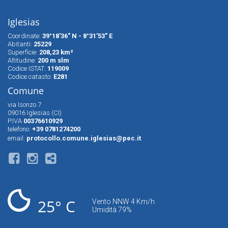
Iglesias
Coordinate:
39°18'36" N - 8°31'53" E
Abitanti:
25229
Superfìcie:
208,23 km²
Altitudine:
200 m slm
Codice ISTAT:
119009
Codice catasto:
E281
Comune
via Isonzo 7
09016 Iglesias (CI)
P.IVA
00376610929
telefono:
+39 0781274200
email:
protocollo.comune.iglesias@pec.it
25° C
Vento NNW 4 Km/h
Umidità 79%