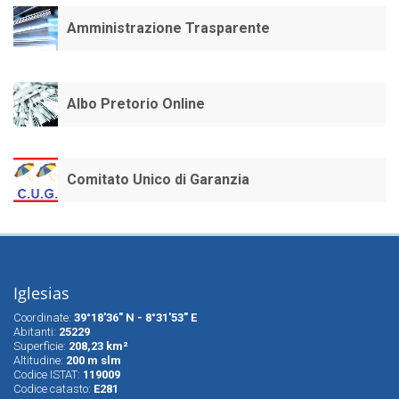
Amministrazione Trasparente
Albo Pretorio Online
Comitato Unico di Garanzia
Iglesias
Coordinate:
39°18'36" N - 8°31'53" E
Abitanti:
25229
Superfìcie:
208,23 km²
Altitudine:
200 m slm
Codice ISTAT:
119009
Codice catasto:
E281