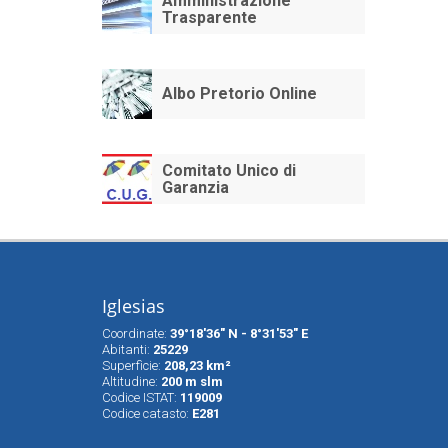
Amministrazione
Trasparente
Albo Pretorio Online
Comitato Unico di
Garanzia
Iglesias
Coordinate:
39°18'36" N - 8°31'53" E
Abitanti:
25229
Superfìcie:
208,23 km²
Altitudine:
200 m slm
Codice ISTAT:
119009
Codice catasto:
E281