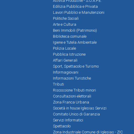
Attività Produttive - S.U.A.P.E.
Edilizia Pubblica e Privata
Lavori Pubblici e Manutenzioni
Politiche Sociali
Arte e Cultura
Beni Immobili (Patrimonio)
Biblioteca comunale
Igiene e Tutela Ambientale
Polizia Locale
Pubblica Istruzione
Affari Generali
Sport, Spettacolo e Turismo
Informagiovani
Informazioni Turistiche
Tributi
Riscossione Tributi minori
Consultazioni elettorali
Zona Franca Urbana
Società in house Iglesias Servizi
Comitato Unico di Garanzia
Servizi Informatici
Spettacolo
Zona Industriale Comune di Iglesias - ZIC