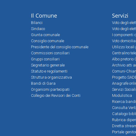
Il Comune
Servizi
Bilanci
Voto degli ele
Sindaco
Voto degli elet
Giunta comunale
I componenti d
Consiglio comunale
Voto domicilia
Presidente del consiglio comunale
Utilizzo local
Commissioni consiliari
Centralino tel
Gruppi consiliari
Albo pretorio 
Segretario generale
Archivio atti 
Statuto e regolamenti
Comuni-Chia
Struttura organizzativa
Progetto SADE
Bandi di Gara
Anagrafe onli
Organismi partecipati
Servizi Social
Collegio dei Revisori dei Conti
Modulistica
Ricerca bandi
Consulta Verb
Catalogo bibl
Rubrica dipen
Diretta strea
Portale genito