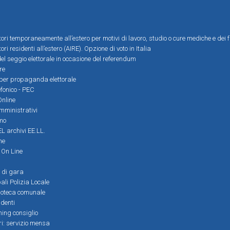
ttori temporaneamente all’estero per motivi di lavoro, studio o cure mediche e dei f
tori residenti all’estero (AIRE). Opzione di voto in Italia
el seggio elettorale in occasione del referendum
re
i per propaganda elettorale
efonico - PEC
Online
amministrativi
mo
L archivi EE.LL.
ne
i On Line
 di gara
ali Polizia Locale
ioteca comunale
denti
ming consiglio
ri: servizio mensa