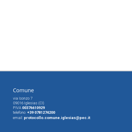
Comune
via Isonzo 7
09016 Iglesias (CI)
P.IVA
00376610929
telefono:
+39 0781274200
email:
protocollo.comune.iglesias@pec.it