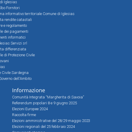
 di Iglesias
bo Fornitori
a informativo territoriale Comune di Iglesias
lta rendite catastali
ere e regolamento
le dei pagamenti
nti informatici
lesias Servizi srl
lta differenziata
 di Protezione Civile
iovani
sias
ne Civile Sardegna
Governo dell'Ambito
Informazione
Comunità Integrata “Margherita di Savoia”
Referendum popolari 8 e 9 giugno 2025
Elezioni Europee 2024
Raccolta firme
Elezioni amministrative del 28/29 maggio 2023
Elezioni regionali del 25 febbraio 2024