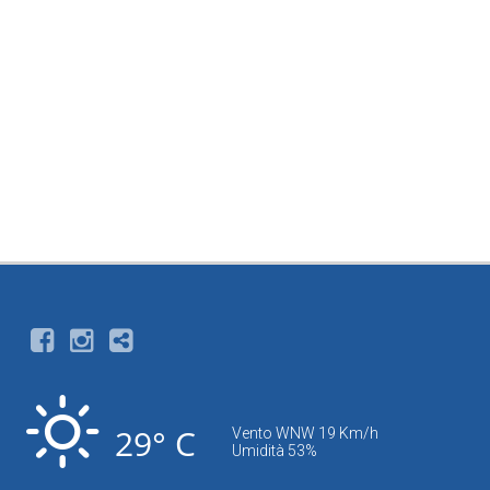
29° C
Vento WNW 19 Km/h
Umidità 53%