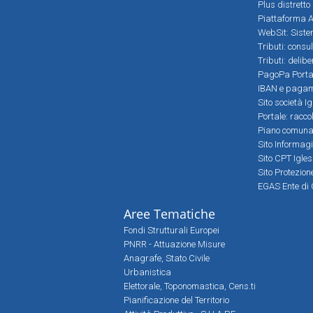
Plus distretto
Piattaforma Al
WebSit: Sistem
Tributi: consu
Tributi: delib
PagoPa Porta
IBAN e pagame
Sito società Ig
Portale: racco
Piano comunale
Sito Informag
Sito CPT Igle
Sito Protezio
EGAS Ente di 
Aree Tematiche
Fondi Strutturali Europei
PNRR - Attuazione Misure
Anagrafe, Stato Civile
Urbanistica
Elettorale, Toponomastica, Cens.ti
Pianificazione del Territorio