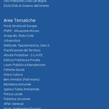
Sito Protezione Civile Sardegna
EGAS Ente di Governo dell'Ambito
Aree Tematiche
Fondi Strutturali Europei
PNRR - Attuazione Misure
Anagrafe, Stato Civile
Urbanistica
Elettorale, Toponomastica, Cens.ti
Pianificazione del Territorio
Attività Produttive - S.U.A.P.E.
Edilizia Pubblica e Privata
Lavori Pubblici e Manutenzioni
Politiche Sociali
Arte e Cultura
Beni Immobili (Patrimonio)
Biblioteca comunale
Igiene e Tutela Ambientale
Polizia Locale
Pubblica Istruzione
Affari Generali
Sport, Spettacolo e Turismo