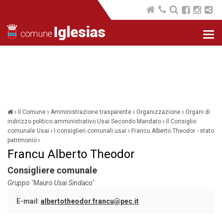
Nav
com
Il Comune
Amministrazione trasparente
Organizzazione
Organi di
indirizzo politico amministrativo Usai Secondo Mandato
Il Consiglio
comunale Usai
I consiglieri comunali usai
Francu Alberto Theodor - stato
patrimonio
Francu Alberto Theodor
Consigliere comunale
Gruppo "Mauro Usai Sindaco"
E-mail
:
albertotheodor.francu@pec.it