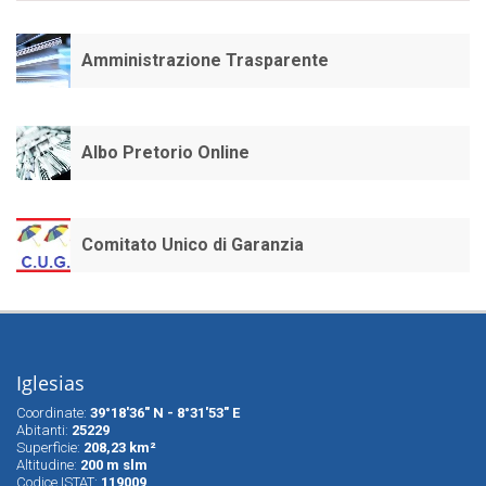
Amministrazione Trasparente
Albo Pretorio Online
Comitato Unico di Garanzia
Iglesias
Coordinate:
39°18'36" N - 8°31'53" E
Abitanti:
25229
Superfìcie:
208,23 km²
Altitudine:
200 m slm
Codice ISTAT:
119009