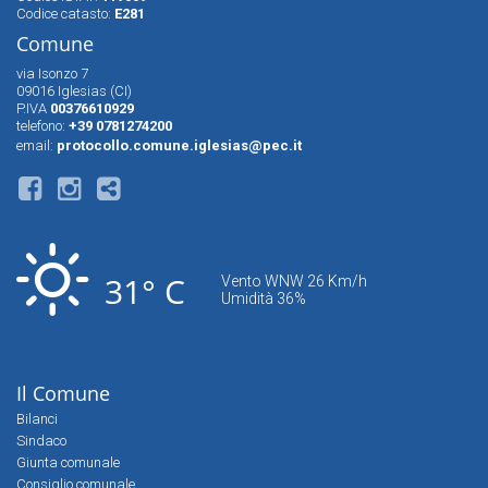
Codice catasto:
E281
Comune
via Isonzo 7
09016 Iglesias (CI)
P.IVA
00376610929
telefono:
+39 0781274200
email:
protocollo.comune.iglesias@pec.it
31° C
Vento WNW 26 Km/h
Umidità 36%
Il Comune
Bilanci
Sindaco
Giunta comunale
Consiglio comunale