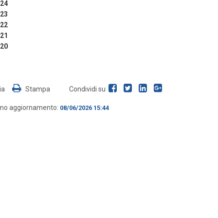
024
023
022
021
020
ia
Stampa
Condividi su
imo aggiornamento:
08/06/2026 15:44