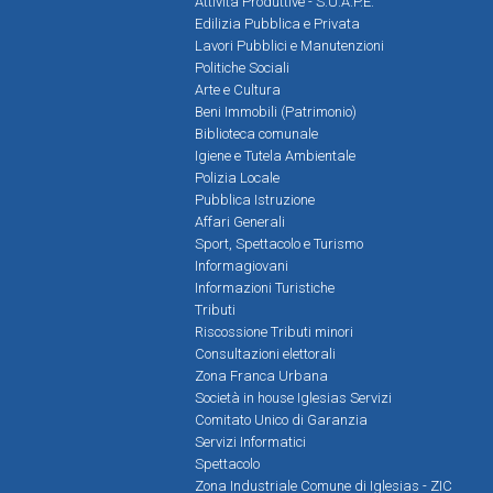
Attività Produttive - S.U.A.P.E.
Edilizia Pubblica e Privata
Lavori Pubblici e Manutenzioni
Politiche Sociali
Arte e Cultura
Beni Immobili (Patrimonio)
Biblioteca comunale
Igiene e Tutela Ambientale
Polizia Locale
Pubblica Istruzione
Affari Generali
Sport, Spettacolo e Turismo
Informagiovani
Informazioni Turistiche
Tributi
Riscossione Tributi minori
Consultazioni elettorali
Zona Franca Urbana
Società in house Iglesias Servizi
Comitato Unico di Garanzia
Servizi Informatici
Spettacolo
Zona Industriale Comune di Iglesias - ZIC