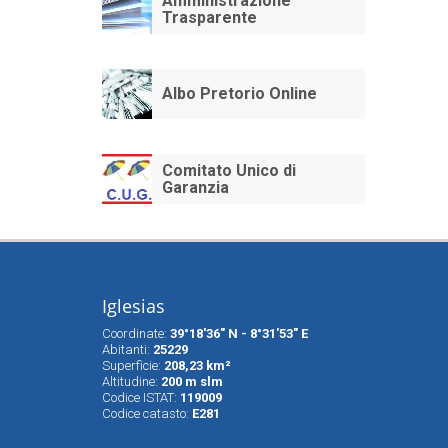
Amministrazione
Trasparente
Albo Pretorio Online
Comitato Unico di
Garanzia
Iglesias
Coordinate:
39°18'36" N - 8°31'53" E
Abitanti:
25229
Superfìcie:
208,23 km²
Altitudine:
200 m slm
Codice ISTAT:
119009
Codice catasto:
E281