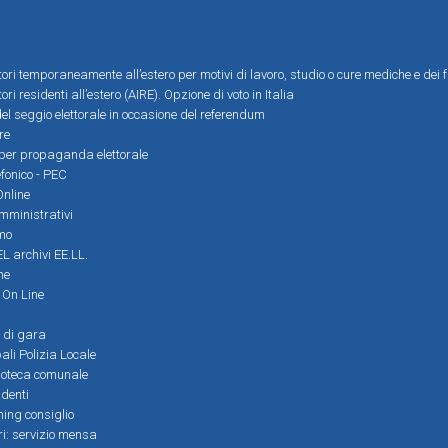
ttori temporaneamente all’estero per motivi di lavoro, studio o cure mediche e dei f
tori residenti all’estero (AIRE). Opzione di voto in Italia
el seggio elettorale in occasione del referendum
re
i per propaganda elettorale
efonico - PEC
Online
amministrativi
mo
L archivi EE.LL.
ne
i On Line
 di gara
ali Polizia Locale
ioteca comunale
denti
ming consiglio
ri: servizio mensa