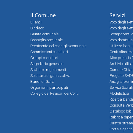
Il Comune
Servizi
Bilanci
Voto degli ele
Sindaco
Voto degli elet
Giunta comunale
I componenti d
Consiglio comunale
Voto domicilia
Presidente del consiglio comunale
Utilizzo local
Commissioni consiliari
Centralino tel
Gruppi consiliari
Albo pretorio 
Segretario generale
Archivio atti 
Statuto e regolamenti
Comuni-Chia
Struttura organizzativa
Progetto SADE
Bandi di Gara
Anagrafe onli
Organismi partecipati
Servizi Social
Collegio dei Revisori dei Conti
Modulistica
Ricerca bandi
Consulta Verb
Catalogo bibl
Rubrica dipen
Diretta strea
Portale genito