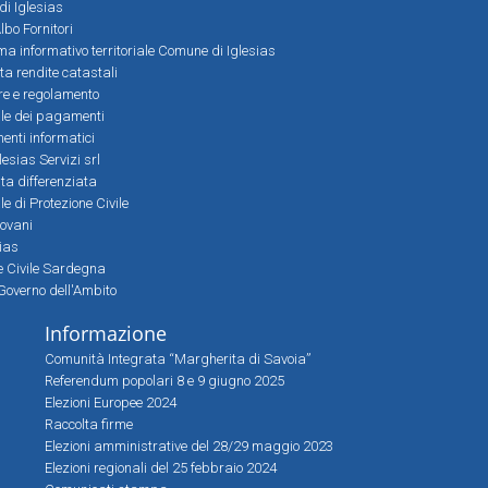
 di Iglesias
bo Fornitori
a informativo territoriale Comune di Iglesias
lta rendite catastali
ere e regolamento
le dei pagamenti
nti informatici
lesias Servizi srl
lta differenziata
 di Protezione Civile
iovani
sias
ne Civile Sardegna
Governo dell'Ambito
Informazione
Comunità Integrata “Margherita di Savoia”
Referendum popolari 8 e 9 giugno 2025
Elezioni Europee 2024
Raccolta firme
Elezioni amministrative del 28/29 maggio 2023
Elezioni regionali del 25 febbraio 2024