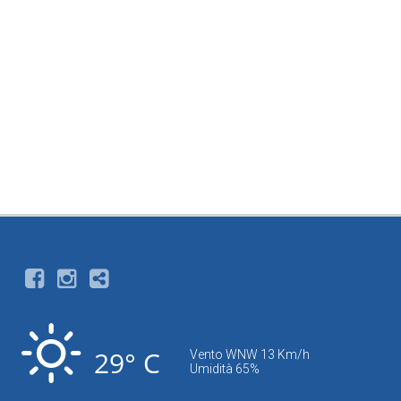
29° C
Vento WNW 13 Km/h
Umidità 65%