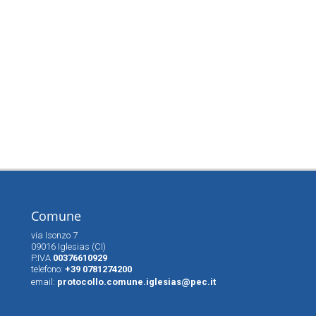
Comune
via Isonzo 7
09016 Iglesias (CI)
P.IVA
00376610929
telefono:
+39 0781274200
email:
protocollo.comune.iglesias@pec.it