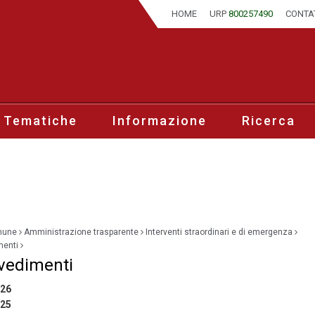
HOME
URP
800257490
CONTA
 Tematiche
Informazione
Ricerca
mune
Amministrazione trasparente
Interventi straordinari e di emergenza
menti
vedimenti
026
025