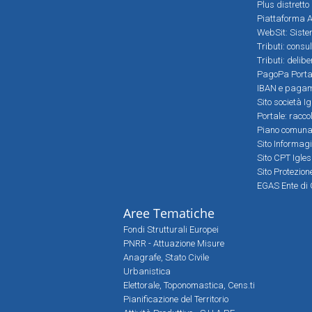
Plus distretto
Piattaforma Al
WebSit: Sistem
Tributi: consu
Tributi: delib
PagoPa Porta
IBAN e pagame
Sito società Ig
Portale: racco
Piano comunale
Sito Informag
Sito CPT Igle
Sito Protezio
EGAS Ente di 
Aree Tematiche
Fondi Strutturali Europei
PNRR - Attuazione Misure
Anagrafe, Stato Civile
Urbanistica
Elettorale, Toponomastica, Cens.ti
Pianificazione del Territorio