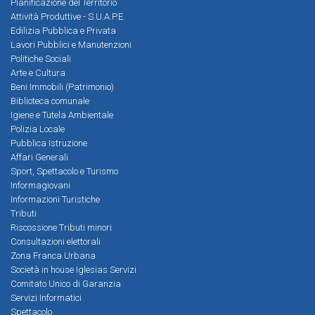
Pianificazione del Territorio
Attività Produttive - S.U.A.P.E.
Edilizia Pubblica e Privata
Lavori Pubblici e Manutenzioni
Politiche Sociali
Arte e Cultura
Beni Immobili (Patrimonio)
Biblioteca comunale
Igiene e Tutela Ambientale
Polizia Locale
Pubblica Istruzione
Affari Generali
Sport, Spettacolo e Turismo
Informagiovani
Informazioni Turistiche
Tributi
Riscossione Tributi minori
Consultazioni elettorali
Zona Franca Urbana
Società in house Iglesias Servizi
Comitato Unico di Garanzia
Servizi Informatici
Spettacolo