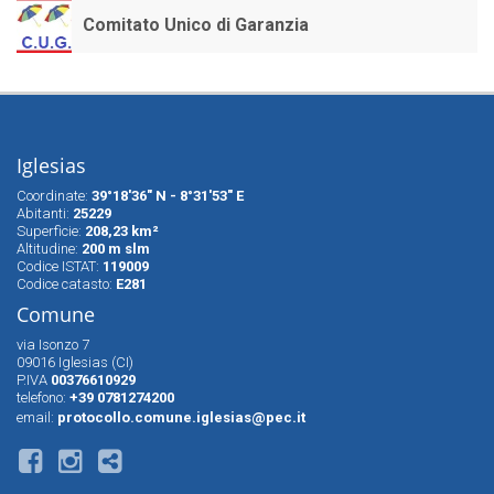
Comitato Unico di Garanzia
Iglesias
Coordinate:
39°18'36" N - 8°31'53" E
Abitanti:
25229
Superfìcie:
208,23 km²
Altitudine:
200 m slm
Codice ISTAT:
119009
Codice catasto:
E281
Comune
via Isonzo 7
09016 Iglesias (CI)
P.IVA
00376610929
telefono:
+39 0781274200
email:
protocollo.comune.iglesias@pec.it