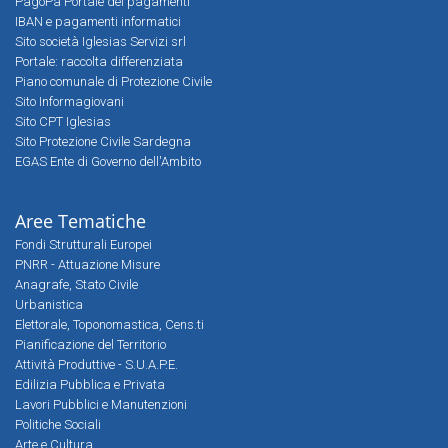
PagoPa Portale dei pagamenti
IBAN e pagamenti informatici
Sito società Iglesias Servizi srl
Portale: raccolta differenziata
Piano comunale di Protezione Civile
Sito Informagiovani
Sito CPT Iglesias
Sito Protezione Civile Sardegna
EGAS Ente di Governo dell'Ambito
Aree Tematiche
Fondi Strutturali Europei
PNRR - Attuazione Misure
Anagrafe, Stato Civile
Urbanistica
Elettorale, Toponomastica, Cens.ti
Pianificazione del Territorio
Attività Produttive - S.U.A.P.E.
Edilizia Pubblica e Privata
Lavori Pubblici e Manutenzioni
Politiche Sociali
Arte e Cultura