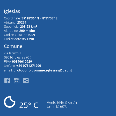
Iglesias
Coordinate:
39°18'36" N - 8°31'53" E
Abitanti:
25229
Superfìcie:
208,23 km²
Altitudine:
200 m slm
Codice ISTAT:
119009
Codice catasto:
E281
Comune
via Isonzo 7
09016 Iglesias (CI)
P.IVA
00376610929
telefono:
+39 0781274200
email:
protocollo.comune.iglesias@pec.it
25° C
Vento ENE 3 Km/h
Umidità 60%