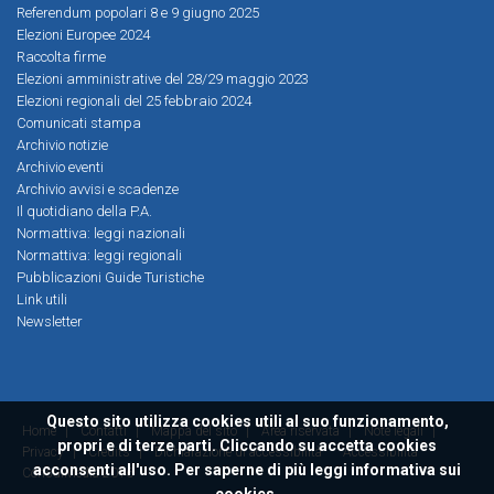
Referendum popolari 8 e 9 giugno 2025
Elezioni Europee 2024
Raccolta firme
Elezioni amministrative del 28/29 maggio 2023
Elezioni regionali del 25 febbraio 2024
Comunicati stampa
Archivio notizie
Archivio eventi
Archivio avvisi e scadenze
Il quotidiano della P.A.
Normattiva: leggi nazionali
Normattiva: leggi regionali
Pubblicazioni Guide Turistiche
Link utili
Newsletter
Questo sito utilizza cookies utili al suo funzionamento,
Home
|
Contatti
|
Mappa del sito
|
Area riservata
|
Note legali
|
propri e di terze parti. Cliccando su accetta cookies
Privacy
|
Credits
|
Dichiarazione di accessibilità
Accessibilità
acconsenti all'uso. Per saperne di più leggi
informativa sui
ConsulMedia 2016
cookies.