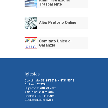
Amministrazione
Trasparente
Albo Pretorio Online
Comitato Unico di
Garanzia
Iglesias
Coordinate:
39°18'36" N - 8°31'53" E
Abitanti:
25229
Superfìcie:
208,23 km²
Altitudine:
200 m slm
Codice ISTAT:
119009
Codice catasto:
E281