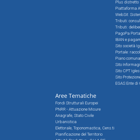
Plus distretto
Piattaforma Al
WebSit: Sistem
Tributi: consu
Tributi: delib
PagoPa Porta
IBAN e pagame
Sito società Ig
Portale: racco
Piano comunale
Sito Informag
Sito CPT Igle
Sito Protezio
EGAS Ente di 
Aree Tematiche
Fondi Strutturali Europei
PNRR - Attuazione Misure
Anagrafe, Stato Civile
Urbanistica
Elettorale, Toponomastica, Cens.ti
Pianificazione del Territorio