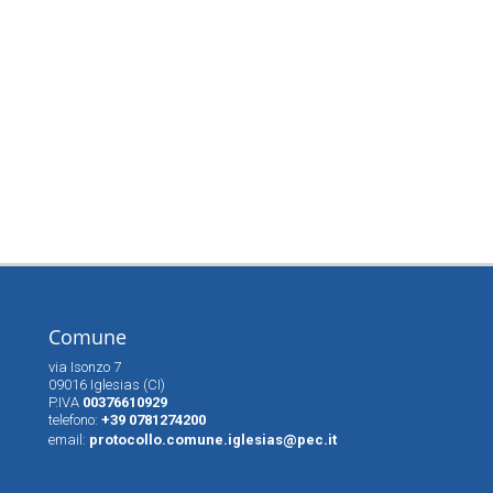
Comune
via Isonzo 7
09016 Iglesias (CI)
P.IVA
00376610929
telefono:
+39 0781274200
email:
protocollo.comune.iglesias@pec.it