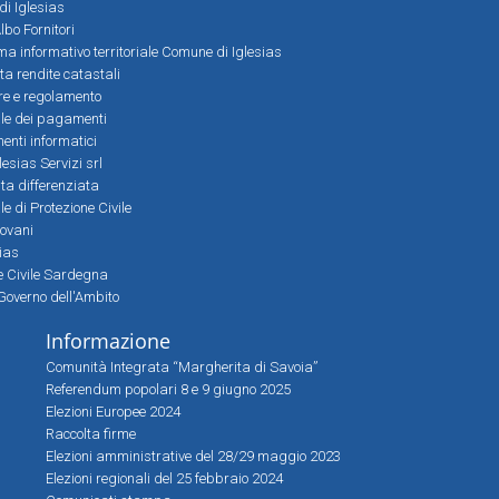
 di Iglesias
bo Fornitori
a informativo territoriale Comune di Iglesias
lta rendite catastali
ere e regolamento
le dei pagamenti
nti informatici
lesias Servizi srl
lta differenziata
 di Protezione Civile
iovani
sias
ne Civile Sardegna
Governo dell'Ambito
Informazione
Comunità Integrata “Margherita di Savoia”
Referendum popolari 8 e 9 giugno 2025
Elezioni Europee 2024
Raccolta firme
Elezioni amministrative del 28/29 maggio 2023
Elezioni regionali del 25 febbraio 2024