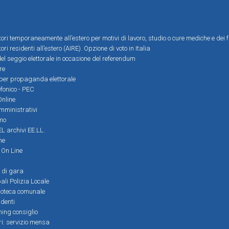
ttori temporaneamente all’estero per motivi di lavoro, studio o cure mediche e dei f
tori residenti all’estero (AIRE). Opzione di voto in Italia
el seggio elettorale in occasione del referendum
re
i per propaganda elettorale
efonico - PEC
Online
amministrativi
mo
L archivi EE.LL.
ne
i On Line
 di gara
ali Polizia Locale
ioteca comunale
denti
ming consiglio
ri: servizio mensa