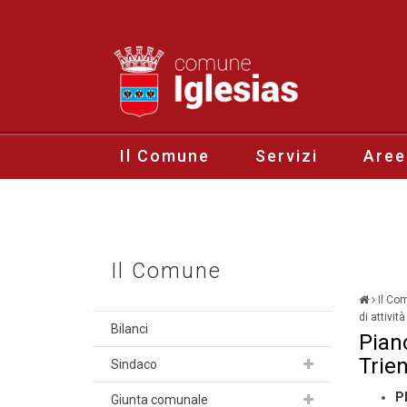
Il Comune
Servizi
Aree
Il Comune
Il Co
di attivi
Bilanci
Piano
Trie
Sindaco
P
Giunta comunale