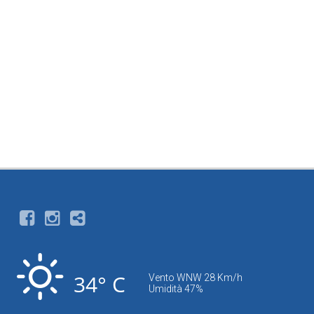
34° C
Vento WNW 28 Km/h
Umidità 47%