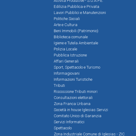
Attività Produttive - S.U.A.P.E.
Edilizia Pubblica e Privata
Lavori Pubblici e Manutenzioni
Politiche Sociali
Arte e Cultura
Beni Immobili (Patrimonio)
Biblioteca comunale
Igiene e Tutela Ambientale
Polizia Locale
Pubblica Istruzione
Affari Generali
Sport, Spettacolo e Turismo
Informagiovani
Informazioni Turistiche
Tributi
Riscossione Tributi minori
Consultazioni elettorali
Zona Franca Urbana
Società in house Iglesias Servizi
Comitato Unico di Garanzia
Servizi Informatici
Spettacolo
Zona Industriale Comune di Iglesias - ZIC