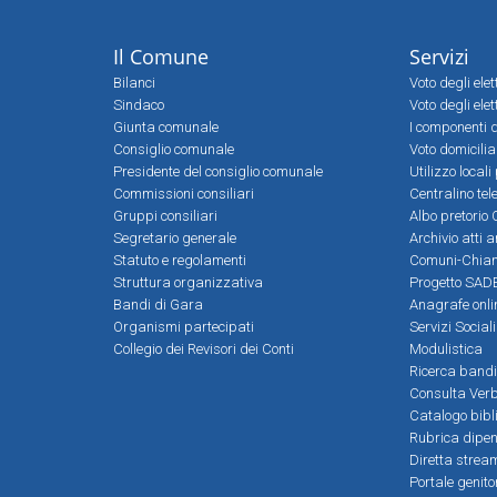
Il Comune
Servizi
Bilanci
Voto degli ele
Sindaco
Voto degli elet
Giunta comunale
I componenti d
Consiglio comunale
Voto domicilia
Presidente del consiglio comunale
Utilizzo local
Commissioni consiliari
Centralino tel
Gruppi consiliari
Albo pretorio 
Segretario generale
Archivio atti 
Statuto e regolamenti
Comuni-Chia
Struttura organizzativa
Progetto SADE
Bandi di Gara
Anagrafe onli
Organismi partecipati
Servizi Social
Collegio dei Revisori dei Conti
Modulistica
Ricerca bandi
Consulta Verb
Catalogo bibl
Rubrica dipen
Diretta strea
Portale genito