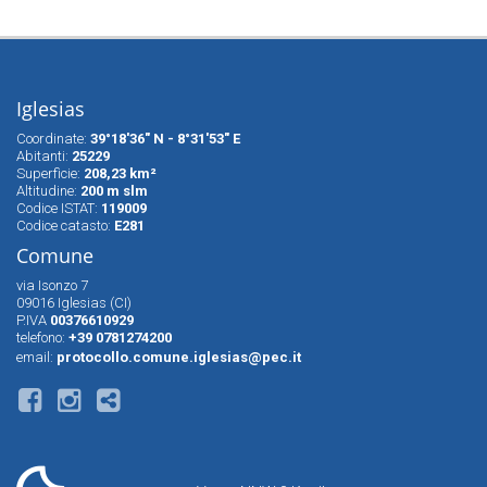
Iglesias
Coordinate:
39°18'36" N - 8°31'53" E
Abitanti:
25229
Superfìcie:
208,23 km²
Altitudine:
200 m slm
Codice ISTAT:
119009
Codice catasto:
E281
Comune
via Isonzo 7
09016 Iglesias (CI)
P.IVA
00376610929
telefono:
+39 0781274200
email:
protocollo.comune.iglesias@pec.it