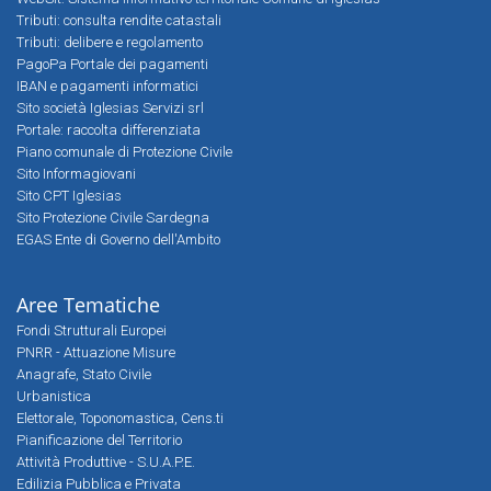
Tributi: consulta rendite catastali
Tributi: delibere e regolamento
PagoPa Portale dei pagamenti
IBAN e pagamenti informatici
Sito società Iglesias Servizi srl
Portale: raccolta differenziata
Piano comunale di Protezione Civile
Sito Informagiovani
Sito CPT Iglesias
Sito Protezione Civile Sardegna
EGAS Ente di Governo dell'Ambito
Aree Tematiche
Fondi Strutturali Europei
PNRR - Attuazione Misure
Anagrafe, Stato Civile
Urbanistica
Elettorale, Toponomastica, Cens.ti
Pianificazione del Territorio
Attività Produttive - S.U.A.P.E.
Edilizia Pubblica e Privata