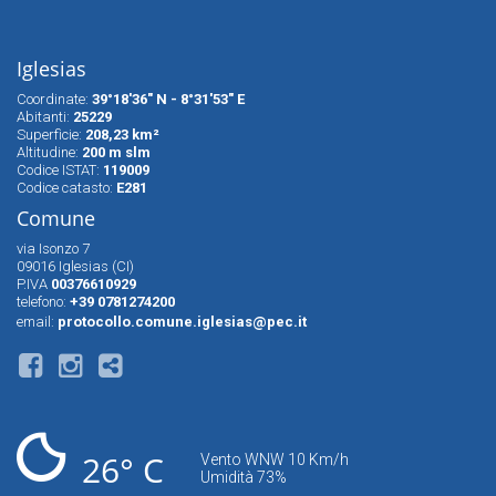
Iglesias
Coordinate:
39°18'36" N - 8°31'53" E
Abitanti:
25229
Superfìcie:
208,23 km²
Altitudine:
200 m slm
Codice ISTAT:
119009
Codice catasto:
E281
Comune
via Isonzo 7
09016 Iglesias (CI)
P.IVA
00376610929
telefono:
+39 0781274200
email:
protocollo.comune.iglesias@pec.it
26° C
Vento WNW 10 Km/h
Umidità 73%