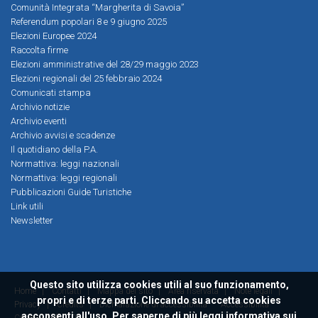
Comunità Integrata “Margherita di Savoia”
Referendum popolari 8 e 9 giugno 2025
Elezioni Europee 2024
Raccolta firme
Elezioni amministrative del 28/29 maggio 2023
Elezioni regionali del 25 febbraio 2024
Comunicati stampa
Archivio notizie
Archivio eventi
Archivio avvisi e scadenze
Il quotidiano della P.A.
Normattiva: leggi nazionali
Normattiva: leggi regionali
Pubblicazioni Guide Turistiche
Link utili
Newsletter
Questo sito utilizza cookies utili al suo funzionamento,
Home
|
Contatti
|
Mappa del sito
|
Area riservata
|
Note legali
|
propri e di terze parti. Cliccando su accetta cookies
Privacy
|
Credits
|
Dichiarazione di accessibilità
Accessibilità
acconsenti all'uso. Per saperne di più leggi
informativa sui