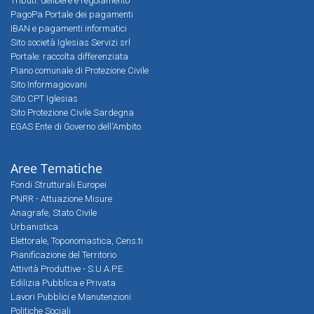
Tributi: delibere e regolamento
PagoPa Portale dei pagamenti
IBAN e pagamenti informatici
Sito società Iglesias Servizi srl
Portale: raccolta differenziata
Piano comunale di Protezione Civile
Sito Informagiovani
Sito CPT Iglesias
Sito Protezione Civile Sardegna
EGAS Ente di Governo dell'Ambito
Aree Tematiche
Fondi Strutturali Europei
PNRR - Attuazione Misure
Anagrafe, Stato Civile
Urbanistica
Elettorale, Toponomastica, Cens.ti
Pianificazione del Territorio
Attività Produttive - S.U.A.P.E.
Edilizia Pubblica e Privata
Lavori Pubblici e Manutenzioni
Politiche Sociali