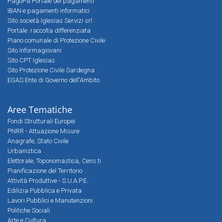
PagoPa Portale dei pagamenti
IBAN e pagamenti informatici
Sito società Iglesias Servizi srl
Portale: raccolta differenziata
Piano comunale di Protezione Civile
Sito Informagiovani
Sito CPT Iglesias
Sito Protezione Civile Sardegna
EGAS Ente di Governo dell'Ambito
Aree Tematiche
Fondi Strutturali Europei
PNRR - Attuazione Misure
Anagrafe, Stato Civile
Urbanistica
Elettorale, Toponomastica, Cens.ti
Pianificazione del Territorio
Attività Produttive - S.U.A.P.E.
Edilizia Pubblica e Privata
Lavori Pubblici e Manutenzioni
Politiche Sociali
Arte e Cultura