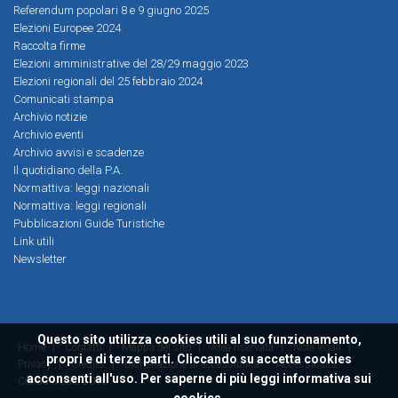
Referendum popolari 8 e 9 giugno 2025
Elezioni Europee 2024
Raccolta firme
Elezioni amministrative del 28/29 maggio 2023
Elezioni regionali del 25 febbraio 2024
Comunicati stampa
Archivio notizie
Archivio eventi
Archivio avvisi e scadenze
Il quotidiano della P.A.
Normattiva: leggi nazionali
Normattiva: leggi regionali
Pubblicazioni Guide Turistiche
Link utili
Newsletter
Questo sito utilizza cookies utili al suo funzionamento,
Home
|
Contatti
|
Mappa del sito
|
Area riservata
|
Note legali
|
propri e di terze parti. Cliccando su accetta cookies
Privacy
|
Credits
|
Dichiarazione di accessibilità
Accessibilità
acconsenti all'uso. Per saperne di più leggi
informativa sui
ConsulMedia 2016
cookies.