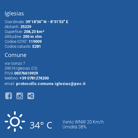
Iglesias
Coordinate:
39°18'36" N - 8°31'53" E
Abitanti:
25229
Superfìcie:
208,23 km²
Altitudine:
200 m slm
Codice ISTAT:
119009
Codice catasto:
E281
Comune
via Isonzo 7
09016 Iglesias (CI)
P.IVA
00376610929
telefono:
+39 0781274200
email:
protocollo.comune.iglesias@pec.it
34° C
Vento WNW 20 Km/h
Umidità 38%