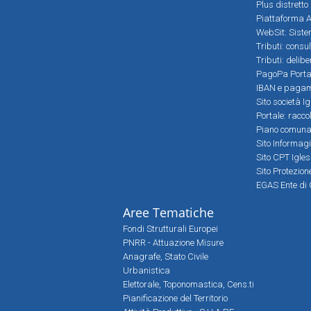
Plus distretto
Piattaforma Al
WebSit: Sistem
Tributi: consu
Tributi: delib
PagoPa Porta
IBAN e pagame
Sito società Ig
Portale: racco
Piano comunale
Sito Informag
Sito CPT Igle
Sito Protezio
EGAS Ente di 
Aree Tematiche
Fondi Strutturali Europei
PNRR - Attuazione Misure
Anagrafe, Stato Civile
Urbanistica
Elettorale, Toponomastica, Cens.ti
Pianificazione del Territorio