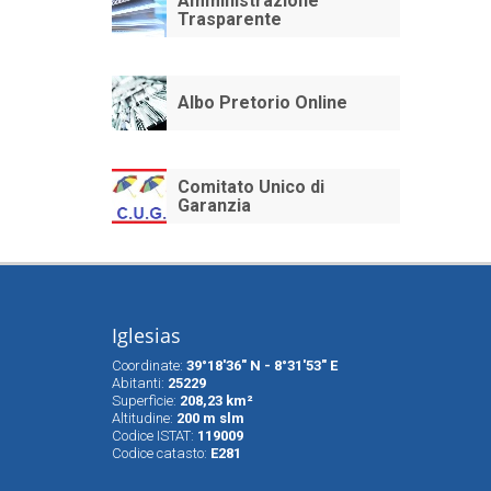
Amministrazione
Trasparente
Albo Pretorio Online
Comitato Unico di
Garanzia
Iglesias
Coordinate:
39°18'36" N - 8°31'53" E
Abitanti:
25229
Superfìcie:
208,23 km²
Altitudine:
200 m slm
Codice ISTAT:
119009
Codice catasto:
E281