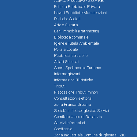
Attività Produttive - S.U.A.P.E.
Edilizia Pubblica e Privata
Lavori Pubblici e Manutenzioni
Politiche Sociali
Arte e Cultura
Beni Immobili (Patrimonio)
Biblioteca comunale
Igiene e Tutela Ambientale
Polizia Locale
Pubblica Istruzione
Affari Generali
Sport, Spettacolo e Turismo
Informagiovani
Informazioni Turistiche
Tributi
Riscossione Tributi minori
Consultazioni elettorali
Zona Franca Urbana
Società in house Iglesias Servizi
Comitato Unico di Garanzia
Servizi Informatici
Spettacolo
Zona Industriale Comune di Iglesias - ZIC