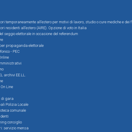
ttori temporaneamente all’estero per motivi di lavoro, studio o cure mediche e dei f
tori residenti all’estero (AIRE). Opzione di voto in Italia
el seggio elettorale in occasione del referendum
re
i per propaganda elettorale
efonico - PEC
Online
amministrativi
mo
L archivi EE.LL.
ne
i On Line
 di gara
ali Polizia Locale
ioteca comunale
denti
ming consiglio
ri: servizio mensa