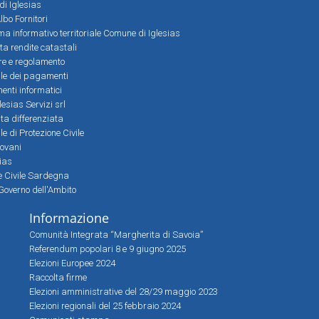
 di Iglesias
bo Fornitori
a informativo territoriale Comune di Iglesias
lta rendite catastali
ere e regolamento
le dei pagamenti
nti informatici
lesias Servizi srl
lta differenziata
 di Protezione Civile
iovani
sias
ne Civile Sardegna
Governo dell'Ambito
Informazione
Comunità Integrata “Margherita di Savoia”
Referendum popolari 8 e 9 giugno 2025
Elezioni Europee 2024
Raccolta firme
Elezioni amministrative del 28/29 maggio 2023
Elezioni regionali del 25 febbraio 2024