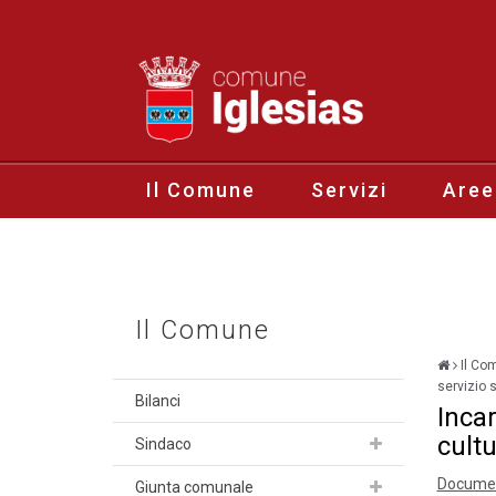
Il Comune
Servizi
Aree
Il Comune
Il Co
servizio 
Bilanci
Incar
cult
Sindaco
Document
Giunta comunale