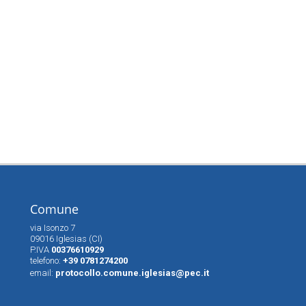
Comune
via Isonzo 7
09016 Iglesias (CI)
P.IVA
00376610929
telefono:
+39 0781274200
email:
protocollo.comune.iglesias@pec.it