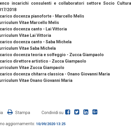
lenco incarichi consulenti e collaboratori settore Socio Cultur
017/2018
ncarico docenza pianoforte - Marcello Melis
urriculum Vitae Marcello Melis
carico docenza canto - Lai Vittoria
rriculum Vitae Lai Vittoria
ncarico docenza canto - Saba Michela
urriculum Vitae Saba Michela
ncarico docenza teoria e solfeggio - Zucca Giampaolo
carico direttore artistico - Zucca Giampaolo
urriculum Vitae Zucca Giampaolo
ncarico docenza chitarra classica - Onano Giovanni Maria
urriculum Vitae Onano Giovanni Maria
ia
Stampa
Condividi su
imo aggiornamento:
10/09/2020 13:25