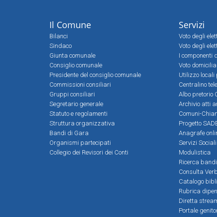
Il Comune
Servizi
Bilanci
Voto degli ele
Sindaco
Voto degli elet
Giunta comunale
I componenti d
Consiglio comunale
Voto domicilia
Presidente del consiglio comunale
Utilizzo local
Commissioni consiliari
Centralino tel
Gruppi consiliari
Albo pretorio 
Segretario generale
Archivio atti 
Statuto e regolamenti
Comuni-Chia
Struttura organizzativa
Progetto SADE
Bandi di Gara
Anagrafe onli
Organismi partecipati
Servizi Social
Collegio dei Revisori dei Conti
Modulistica
Ricerca bandi
Consulta Verb
Catalogo bibl
Rubrica dipen
Diretta strea
Portale genito