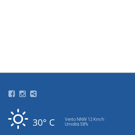
30° C
Vento NNW 12 Km/h
Umidità 58%