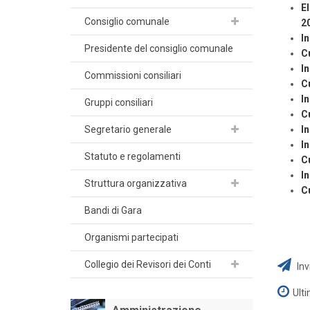
E
Consiglio comunale
2
I
Presidente del consiglio comunale
C
In
Commissioni consiliari
Cu
I
Gruppi consiliari
C
Segretario generale
I
In
Statuto e regolamenti
C
I
Struttura organizzativa
C
Bandi di Gara
Organismi partecipati
Collegio dei Revisori dei Conti
Inv
Ult