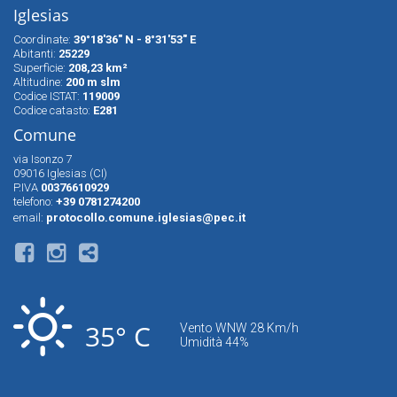
Iglesias
Coordinate:
39°18'36" N - 8°31'53" E
Abitanti:
25229
Superfìcie:
208,23 km²
Altitudine:
200 m slm
Codice ISTAT:
119009
Codice catasto:
E281
Comune
via Isonzo 7
09016 Iglesias (CI)
P.IVA
00376610929
telefono:
+39 0781274200
email:
protocollo.comune.iglesias@pec.it
35° C
Vento WNW 28 Km/h
Umidità 44%