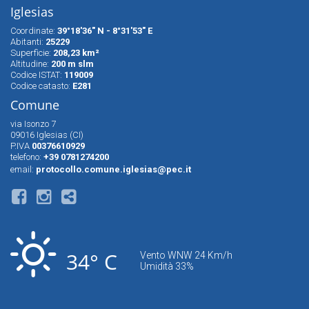
Iglesias
Coordinate:
39°18'36" N - 8°31'53" E
Abitanti:
25229
Superfìcie:
208,23 km²
Altitudine:
200 m slm
Codice ISTAT:
119009
Codice catasto:
E281
Comune
via Isonzo 7
09016 Iglesias (CI)
P.IVA
00376610929
telefono:
+39 0781274200
email:
protocollo.comune.iglesias@pec.it
34° C
Vento WNW 24 Km/h
Umidità 33%