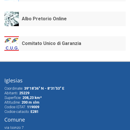
Albo Pretorio Online
Comitato Unico di Garanzia
Iglesias
Coordinate:
39°18'36" N - 8°31'53" E
Abitanti:
25229
Superfìcie:
208,23 km²
Altitudine:
200 m slm
Codice ISTAT:
119009
Codice catasto:
E281
Comune
via Isonzo 7