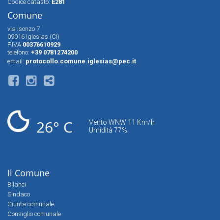
Codice catasto:
E281
Comune
via Isonzo 7
09016 Iglesias (CI)
P.IVA
00376610929
telefono:
+39 0781274200
email:
protocollo.comune.iglesias@pec.it
26° C
Vento WNW 11 Km/h
Umidità 77%
Il Comune
Bilanci
Sindaco
Giunta comunale
Consiglio comunale