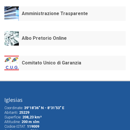
Amministrazione Trasparente
Albo Pretorio Online
Comitato Unico di Garanzia
Iglesias
Coordinate:
39°18'36" N - 8°31'53" E
Abitanti:
25229
Superfìcie:
208,23 km²
Altitudine:
200 m slm
Codice ISTAT:
119009