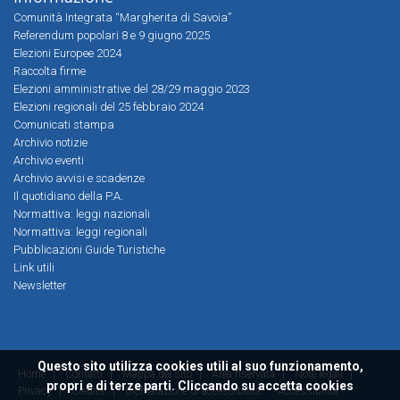
Comunità Integrata “Margherita di Savoia”
Referendum popolari 8 e 9 giugno 2025
Elezioni Europee 2024
Raccolta firme
Elezioni amministrative del 28/29 maggio 2023
Elezioni regionali del 25 febbraio 2024
Comunicati stampa
Archivio notizie
Archivio eventi
Archivio avvisi e scadenze
Il quotidiano della P.A.
Normattiva: leggi nazionali
Normattiva: leggi regionali
Pubblicazioni Guide Turistiche
Link utili
Newsletter
Questo sito utilizza cookies utili al suo funzionamento,
Home
|
Contatti
|
Mappa del sito
|
Area riservata
|
Note legali
|
propri e di terze parti. Cliccando su accetta cookies
Privacy
|
Credits
|
Dichiarazione di accessibilità
Accessibilità