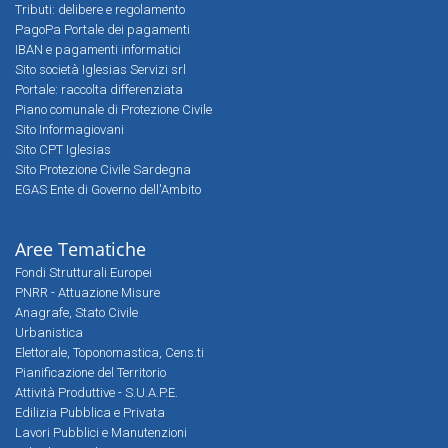
Tributi: delibere e regolamento
PagoPa Portale dei pagamenti
IBAN e pagamenti informatici
Sito società Iglesias Servizi srl
Portale: raccolta differenziata
Piano comunale di Protezione Civile
Sito Informagiovani
Sito CPT Iglesias
Sito Protezione Civile Sardegna
EGAS Ente di Governo dell'Ambito
Aree Tematiche
Fondi Strutturali Europei
PNRR - Attuazione Misure
Anagrafe, Stato Civile
Urbanistica
Elettorale, Toponomastica, Cens.ti
Pianificazione del Territorio
Attività Produttive - S.U.A.P.E.
Edilizia Pubblica e Privata
Lavori Pubblici e Manutenzioni