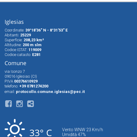
Iglesias
Coordinate:
39°18'36" N - 8°31'53" E
Abitanti:
25229
Superfìcie:
208,23 km²
Altitudine:
200 m slm
Codice ISTAT:
119009
Codice catasto:
E281
Comune
via Isonzo 7
09016 Iglesias (CI)
P.IVA
00376610929
telefono:
+39 0781274200
email:
protocollo.comune.iglesias@pec.it
33° C
Vento WNW 23 Km/h
Umidità 47%