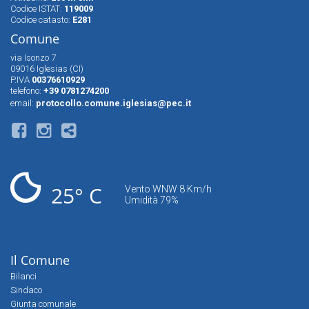
Codice ISTAT:
119009
Codice catasto:
E281
Comune
via Isonzo 7
09016 Iglesias (CI)
P.IVA
00376610929
telefono:
+39 0781274200
email:
protocollo.comune.iglesias@pec.it
25° C
Vento WNW 8 Km/h
Umidità 79%
Il Comune
Bilanci
Sindaco
Giunta comunale