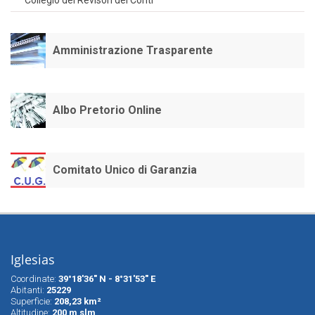
Collegio dei Revisori dei Conti
Amministrazione Trasparente
Albo Pretorio Online
Comitato Unico di Garanzia
Iglesias
Coordinate:
39°18'36" N - 8°31'53" E
Abitanti:
25229
Superfìcie:
208,23 km²
Altitudine:
200 m slm