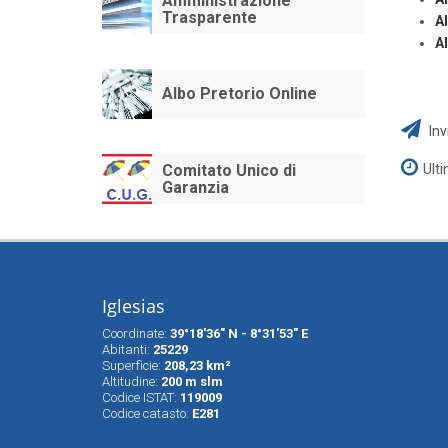
Amministrazione
Trasparente
A
A
Albo Pretorio Online
Inv
Comitato Unico di
Ult
Garanzia
Iglesias
Coordinate:
39°18'36" N - 8°31'53" E
Abitanti:
25229
Superfìcie:
208,23 km²
Altitudine:
200 m slm
Codice ISTAT:
119009
Codice catasto:
E281