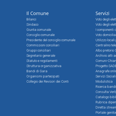
Il Comune
Servizi
Bilanci
Voto degli ele
Sindaco
Voto degli elet
Giunta comunale
I componenti d
Consiglio comunale
Voto domicilia
Presidente del consiglio comunale
Utilizzo local
Commissioni consiliari
Centralino tel
Gruppi consiliari
Albo pretorio 
Segretario generale
Archivio atti 
Statuto e regolamenti
Comuni-Chia
Struttura organizzativa
Progetto SADE
Bandi di Gara
Anagrafe onli
Organismi partecipati
Servizi Social
Collegio dei Revisori dei Conti
Modulistica
Ricerca bandi
Consulta Verb
Catalogo bibl
Rubrica dipen
Diretta strea
Portale genito