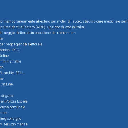
ttori temporaneamente all’estero per motivi di lavoro, studio o cure mediche e dei f
tori residenti all’estero (AIRE). Opzione di voto in Italia
el seggio elettorale in occasione del referendum
re
i per propaganda elettorale
efonico - PEC
Online
amministrativi
mo
L archivi EE.LL.
ne
i On Line
 di gara
ali Polizia Locale
ioteca comunale
denti
ming consiglio
ri: servizio mensa