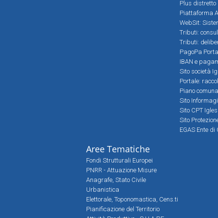
Plus distretto
Piattaforma Al
WebSit: Sistem
Tributi: consu
Tributi: delib
PagoPa Porta
IBAN e pagame
Sito società Ig
Portale: racco
Piano comunale
Sito Informag
Sito CPT Igle
Sito Protezio
EGAS Ente di 
Aree Tematiche
Fondi Strutturali Europei
PNRR - Attuazione Misure
Anagrafe, Stato Civile
Urbanistica
Elettorale, Toponomastica, Cens.ti
Pianificazione del Territorio