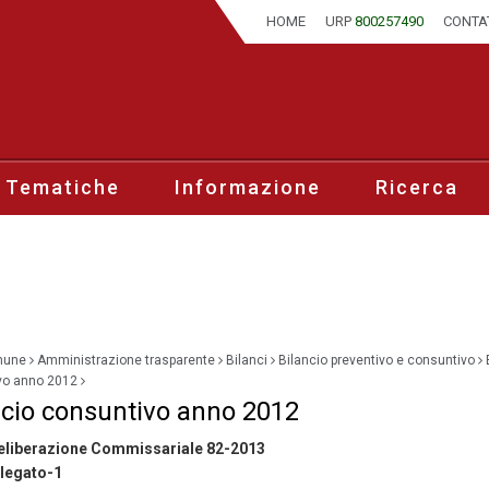
HOME
URP
800257490
CONTA
 Tematiche
Informazione
Ricerca
mune
Amministrazione trasparente
Bilanci
Bilancio preventivo e consuntivo
vo anno 2012
ncio consuntivo anno 2012
eliberazione Commissariale 82-2013
llegato-1