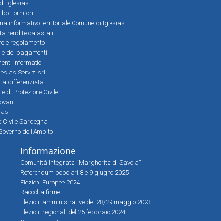
 di Iglesias
bo Fornitori
a informativo territoriale Comune di Iglesias
lta rendite catastali
ere e regolamento
le dei pagamenti
nti informatici
lesias Servizi srl
lta differenziata
 di Protezione Civile
iovani
sias
ne Civile Sardegna
Governo dell'Ambito
Informazione
Comunità Integrata “Margherita di Savoia”
Referendum popolari 8 e 9 giugno 2025
Elezioni Europee 2024
Raccolta firme
Elezioni amministrative del 28/29 maggio 2023
Elezioni regionali del 25 febbraio 2024