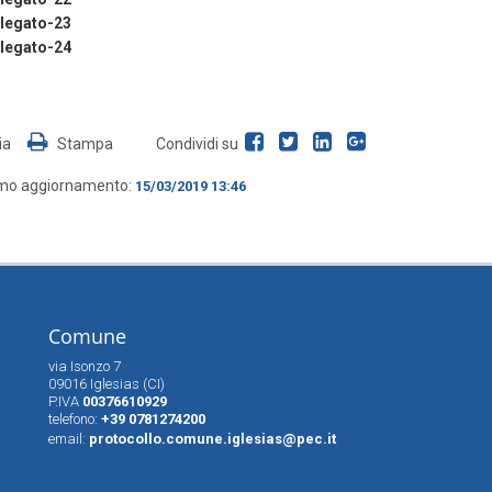
llegato-23
llegato-24
ia
Stampa
Condividi su
imo aggiornamento:
15/03/2019 13:46
Comune
via Isonzo 7
09016 Iglesias (CI)
P.IVA
00376610929
telefono:
+39 0781274200
email:
protocollo.comune.iglesias@pec.it