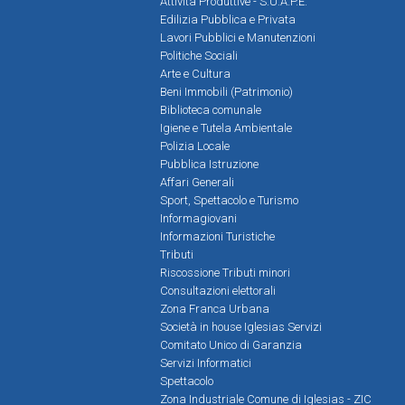
Attività Produttive - S.U.A.P.E.
Edilizia Pubblica e Privata
Lavori Pubblici e Manutenzioni
Politiche Sociali
Arte e Cultura
Beni Immobili (Patrimonio)
Biblioteca comunale
Igiene e Tutela Ambientale
Polizia Locale
Pubblica Istruzione
Affari Generali
Sport, Spettacolo e Turismo
Informagiovani
Informazioni Turistiche
Tributi
Riscossione Tributi minori
Consultazioni elettorali
Zona Franca Urbana
Società in house Iglesias Servizi
Comitato Unico di Garanzia
Servizi Informatici
Spettacolo
Zona Industriale Comune di Iglesias - ZIC