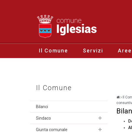
Il Comune
Servizi
Aree
Il Comune
Il Co
consunti
Bilanci
Bila
Sindaco
D
A
Giunta comunale