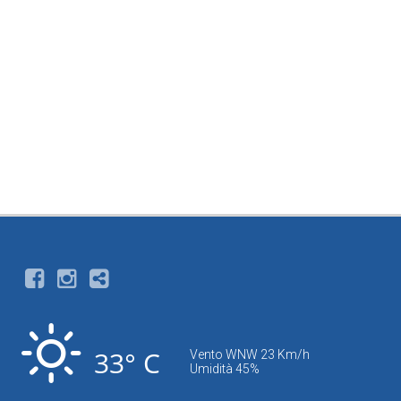
33° C
Vento WNW 23 Km/h
Umidità 45%