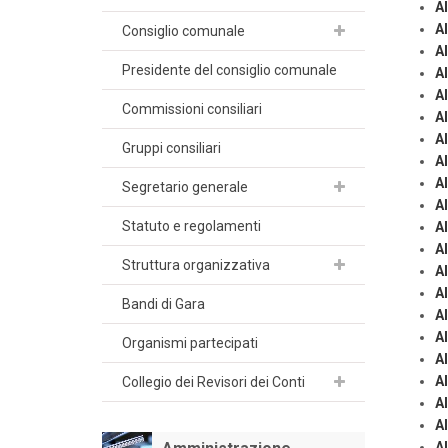
A
A
Consiglio comunale
A
Presidente del consiglio comunale
A
A
Commissioni consiliari
A
A
Gruppi consiliari
A
A
Segretario generale
A
Statuto e regolamenti
A
A
Struttura organizzativa
A
A
Bandi di Gara
A
A
Organismi partecipati
A
A
Collegio dei Revisori dei Conti
A
A
A