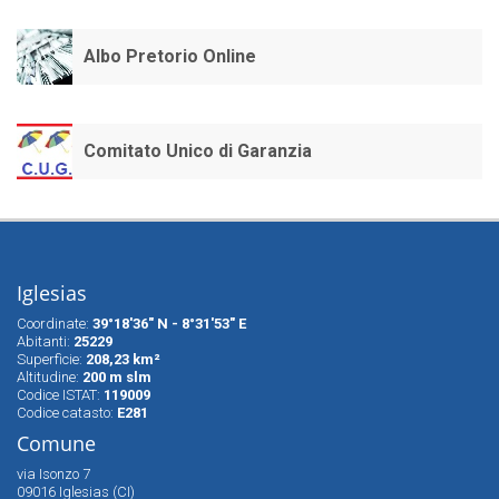
Albo Pretorio Online
Comitato Unico di Garanzia
Iglesias
Coordinate:
39°18'36" N - 8°31'53" E
Abitanti:
25229
Superfìcie:
208,23 km²
Altitudine:
200 m slm
Codice ISTAT:
119009
Codice catasto:
E281
Comune
via Isonzo 7
09016 Iglesias (CI)