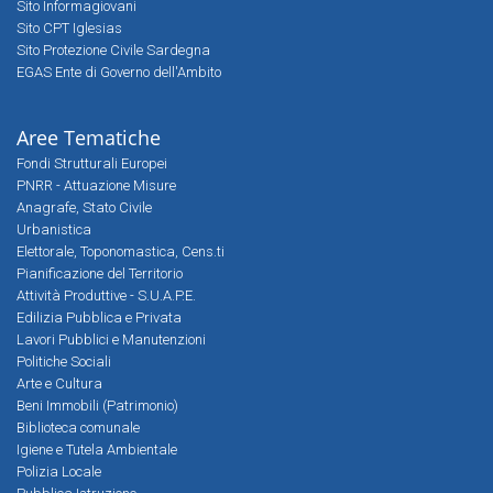
Sito Informagiovani
Sito CPT Iglesias
Sito Protezione Civile Sardegna
EGAS Ente di Governo dell'Ambito
Aree Tematiche
Fondi Strutturali Europei
PNRR - Attuazione Misure
Anagrafe, Stato Civile
Urbanistica
Elettorale, Toponomastica, Cens.ti
Pianificazione del Territorio
Attività Produttive - S.U.A.P.E.
Edilizia Pubblica e Privata
Lavori Pubblici e Manutenzioni
Politiche Sociali
Arte e Cultura
Beni Immobili (Patrimonio)
Biblioteca comunale
Igiene e Tutela Ambientale
Polizia Locale