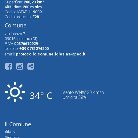
Superfìcie:
208,23 km²
Altitudine:
200 m slm
Codice ISTAT:
119009
Codice catasto:
E281
Comune
via Isonzo 7
09016 Iglesias (CI)
P.IVA
00376610929
telefono:
+39 0781274200
email:
protocollo.comune.iglesias@pec.it
34° C
Vento WNW 20 Km/h
Umidità 38%
Il Comune
Bilanci
Sindaco