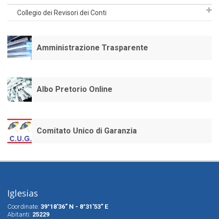
Collegio dei Revisori dei Conti
Amministrazione Trasparente
Albo Pretorio Online
Comitato Unico di Garanzia
Iglesias
Coordinate:
39°18'36" N - 8°31'53" E
Abitanti:
25229