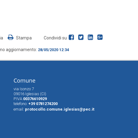
ia
Stampa
Condividi su
imo aggiornamento:
28/05/2020 12:34
Comune
via Isonzo 7
09016 Iglesias (CI)
P.IVA
00376610929
telefono:
+39 0781274200
email:
protocollo.comune.iglesias@pec.it