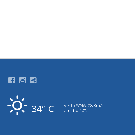
34° C
Vento WNW 28 Km/h
Umidità 43%