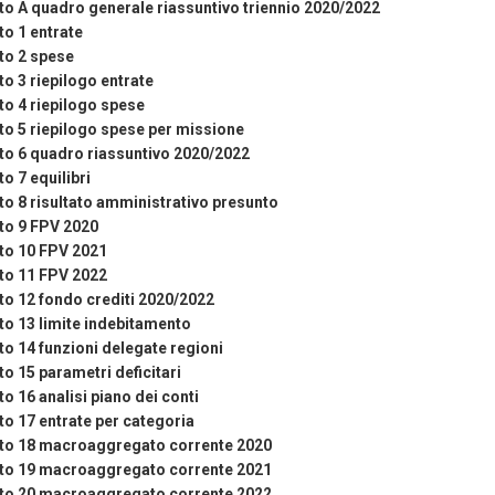
to A quadro generale riassuntivo triennio 2020/2022
to 1 entrate
to 2 spese
to 3 riepilogo entrate
to 4 riepilogo spese
to 5 riepilogo spese per missione
to 6 quadro riassuntivo 2020/2022
to 7 equilibri
to 8 risultato amministrativo presunto
to 9 FPV 2020
to 10 FPV 2021
to 11 FPV 2022
to 12 fondo crediti 2020/2022
to 13 limite indebitamento
to 14 funzioni delegate regioni
to 15 parametri deficitari
to 16 analisi piano dei conti
to 17 entrate per categoria
ato 18 macroaggregato corrente 2020
ato 19 macroaggregato corrente 2021
ato 20 macroaggregato corrente 2022