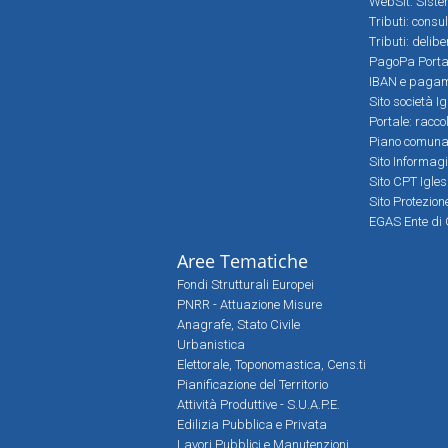
WebSit: Sistem
Tributi: consu
Tributi: delib
PagoPa Porta
IBAN e pagame
Sito società Ig
Portale: racco
Piano comunale
Sito Informag
Sito CPT Igle
Sito Protezio
EGAS Ente di 
Aree Tematiche
Fondi Strutturali Europei
PNRR - Attuazione Misure
Anagrafe, Stato Civile
Urbanistica
Elettorale, Toponomastica, Cens.ti
Pianificazione del Territorio
Attività Produttive - S.U.A.P.E.
Edilizia Pubblica e Privata
Lavori Pubblici e Manutenzioni