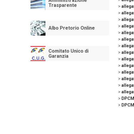
Amministrazione
Trasparente
>
allega
>
allega
>
allega
>
allega
Albo Pretorio Online
>
allega
>
allega
>
allega
Comitato Unico di
>
allega
Garanzia
>
allega
>
alleg
>
allega
>
alleg
>
allega
>
allega
>
DPCME
>
DPCMU