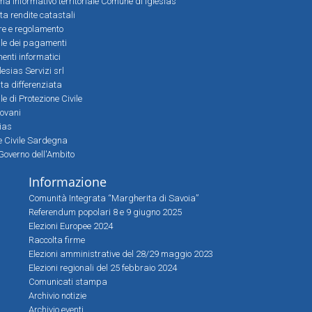
a informativo territoriale Comune di Iglesias
lta rendite catastali
ere e regolamento
le dei pagamenti
nti informatici
lesias Servizi srl
lta differenziata
 di Protezione Civile
iovani
sias
ne Civile Sardegna
Governo dell'Ambito
Informazione
Comunità Integrata “Margherita di Savoia”
Referendum popolari 8 e 9 giugno 2025
Elezioni Europee 2024
Raccolta firme
Elezioni amministrative del 28/29 maggio 2023
Elezioni regionali del 25 febbraio 2024
Comunicati stampa
Archivio notizie
Archivio eventi