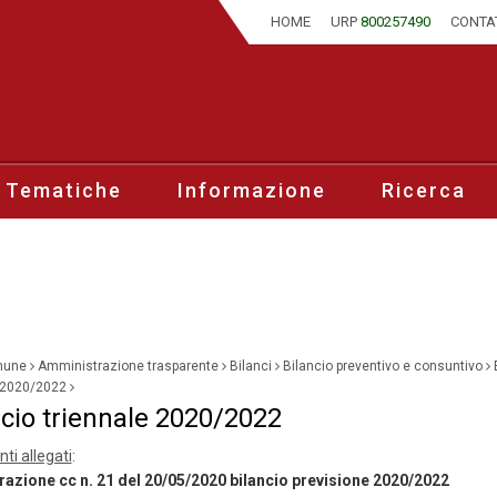
HOME
URP
800257490
CONTA
 Tematiche
Informazione
Ricerca
mune
Amministrazione trasparente
Bilanci
Bilancio preventivo e consuntivo
e 2020/2022
ncio triennale 2020/2022
i allegati
:
razione cc n. 21 del 20/05/2020 bilancio previsione 2020/2022