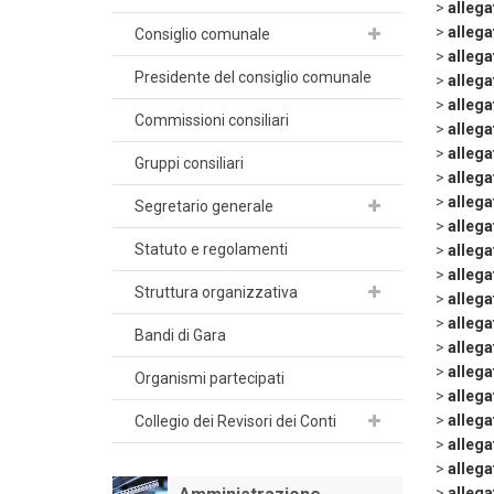
>
allega
>
allega
Consiglio comunale
>
allega
Presidente del consiglio comunale
>
allega
>
allega
Commissioni consiliari
>
allega
>
allega
Gruppi consiliari
>
allega
>
allega
Segretario generale
>
allega
Statuto e regolamenti
>
allega
>
allega
Struttura organizzativa
>
allega
>
allega
Bandi di Gara
>
allega
>
allega
Organismi partecipati
>
allega
>
allega
Collegio dei Revisori dei Conti
>
alleg
>
alleg
>
alleg