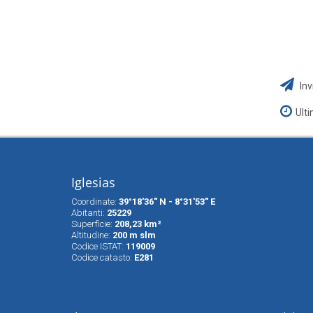
Inv
Ult
Iglesias
Coordinate:
39°18'36" N - 8°31'53" E
Abitanti:
25229
Superfìcie:
208,23 km²
Altitudine:
200 m slm
Codice ISTAT:
119009
Codice catasto:
E281