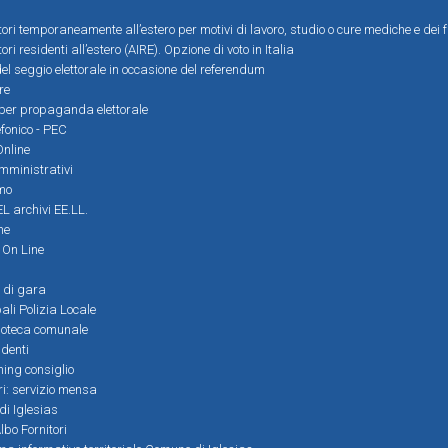
ttori temporaneamente all’estero per motivi di lavoro, studio o cure mediche e dei f
tori residenti all’estero (AIRE). Opzione di voto in Italia
el seggio elettorale in occasione del referendum
re
i per propaganda elettorale
efonico - PEC
Online
amministrativi
mo
L archivi EE.LL.
ne
i On Line
 di gara
ali Polizia Locale
ioteca comunale
denti
ming consiglio
ri: servizio mensa
 di Iglesias
bo Fornitori