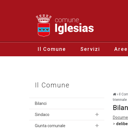
Il Comune
Servizi
Aree
Il Comune
Il Co
triennal
Bilanci
Bila
Sindaco
Document
>
delibe
Giunta comunale