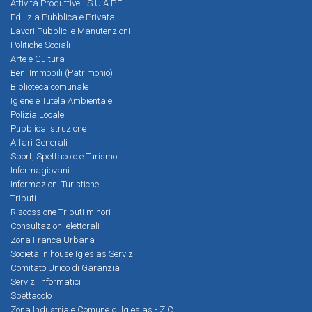
Attività Produttive - S.U.A.P.E.
Edilizia Pubblica e Privata
Lavori Pubblici e Manutenzioni
Politiche Sociali
Arte e Cultura
Beni Immobili (Patrimonio)
Biblioteca comunale
Igiene e Tutela Ambientale
Polizia Locale
Pubblica Istruzione
Affari Generali
Sport, Spettacolo e Turismo
Informagiovani
Informazioni Turistiche
Tributi
Riscossione Tributi minori
Consultazioni elettorali
Zona Franca Urbana
Società in house Iglesias Servizi
Comitato Unico di Garanzia
Servizi Informatici
Spettacolo
Zona Industriale Comune di Iglesias - ZIC