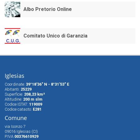
Albo Pretorio Online
Comitato Unico di Garanzia
Iglesias
Coordinate:
39°18'36" N - 8°31'53" E
Abitanti:
25229
Superfìcie:
208,23 km²
Altitudine:
200 m slm
Codice ISTAT:
119009
Codice catasto:
E281
Comune
via Isonzo 7
09016 Iglesias (CI)
P.IVA
00376610929