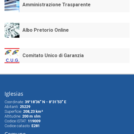
Amministrazione Trasparente
Albo Pretorio Online
Comitato Unico di Garanzia
Iglesias
Coordinate:
39°18'36" N - 8°31'53" E
Abitanti:
25229
Superfìcie:
208,23 km²
Altitudine:
200 m slm
Codice ISTAT:
119009
Codice catasto:
E281