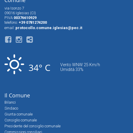
Comune
via Isonzo 7
09016 Iglesias (CI)
P.IVA
00376610929
telefono:
+39 0781274200
email:
protocollo.comune.iglesias@pec.it
34° C
Vento WNW 25 Km/h
Umidità 33%
Il Comune
Bilanci
Sindaco
Giunta comunale
Consiglio comunale
Presidente del consiglio comunale
Commissioni consiliari