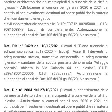
barriere architettoniche nei marciapiedi di alcune vie della città di
Iglesias - Attribuzione ai comuni per gli anni 2020 e 2021 dei
contributi per investimenti destinati ad opere pubbliche in materia
di efficientamento energetico
e sviluppo territoriale sostenibile. C.U.P.: E37H21002050001 - C.I.G.:
90816088FE. Lavori di completamento. Autorizzazione al
subappalto ai sensi dell'art.105 del D.Lgs. 50/2016 e ss.mm.ii).
Det. Dir. n° 3429 del 10/12/2021
(Lavori di "Piano triennale di
edilizia scolastica 2018-2020 - Iscol@. Asse II. Interventi di
adeguamento statico, normativa antincendio, e adeguamento
igienico – sanitario della scuola primaria denominata "Villaggio
operaio", ubicata in Via Calabria 64 ad Iglesias". C.U.P.:
E39E18001200006. C.I.G.: 8672038824. Autorizzazione al
subappalto ai sensi dell'art.105 del D.Lgs. 50/2016 e ss.mm.ii).
Det. Dir. n° 2804 del 27/10/2021
("Lavori di abbattimento delle
barriere architettoniche nei marciapiedi di alcune vie della città di
Iglesias - Attribuzione ai comuni per gli anni 2020 e 2021 dei
contributi per investimenti destinati ad opere pubbliche in materia