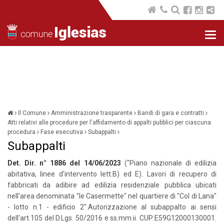
Nav
com
Il Comune
Amministrazione trasparente
Bandi di gara e contratti
Atti relativi alle procedure per l'affidamento di appalti pubblici per ciascuna
procedura
Fase esecutiva
Subappalti
Subappalti
Det. Dir. n° 1886 del 14/06/2023
("Piano nazionale di edilizia
abitativa, linee d'intervento lett.B) ed E). Lavori di recupero di
fabbricati da adibire ad edilizia residenziale pubblica ubicati
nell'area denominata "le Casermette" nel quartiere di "Col di Lana"
- lotto n.1 - edificio 2".Autorizzazione al subappalto ai sensi
dell'art.105 del D.Lgs. 50/2016 e ss.mm.ii. CUP:E59G12000130001.