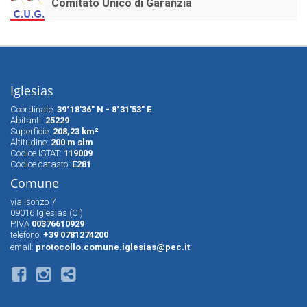
Comitato Unico di Garanzia
Iglesias
Coordinate:
39°18'36" N - 8°31'53" E
Abitanti:
25229
Superfìcie:
208,23 km²
Altitudine:
200 m slm
Codice ISTAT:
119009
Codice catasto:
E281
Comune
via Isonzo 7
09016 Iglesias (CI)
P.IVA
00376610929
telefono:
+39 0781274200
email:
protocollo.comune.iglesias@pec.it