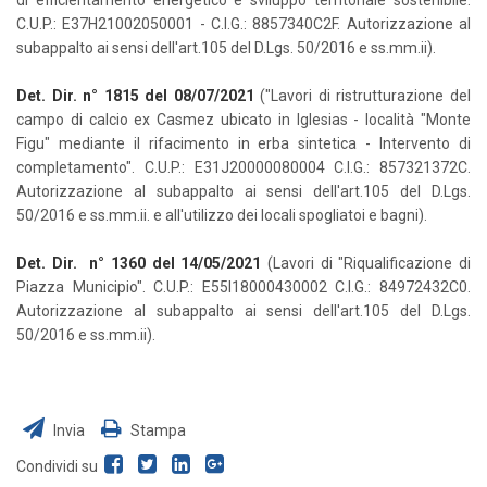
di efficientamento energetico e sviluppo territoriale sostenibile.
C.U.P.: E37H21002050001 - C.I.G.: 8857340C2F. Autorizzazione al
subappalto ai sensi dell'art.105 del D.Lgs. 50/2016 e ss.mm.ii).
Det. Dir. n° 1815 del 08/07/2021
("Lavori di ristrutturazione del
campo di calcio ex Casmez ubicato in Iglesias - località "Monte
Figu" mediante il rifacimento in erba sintetica - Intervento di
completamento". C.U.P.: E31J20000080004 C.I.G.: 857321372C.
Autorizzazione al subappalto ai sensi dell'art.105 del D.Lgs.
50/2016 e ss.mm.ii. e all'utilizzo dei locali spogliatoi e bagni).
Det. Dir. n° 1360 del 14/05/202
1
(Lavori di "Riqualificazione di
Piazza Municipio". C.U.P.: E55I18000430002 C.I.G.: 84972432C0.
Autorizzazione al subappalto ai sensi dell'art.105 del D.Lgs.
50/2016 e ss.mm.ii).
Invia
Stampa
Condividi su