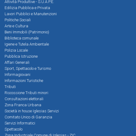
Attività Produttive - S.U.A.P.E.
Edilizia Pubblica e Privata
Lavori Pubblici e Manutenzioni
Politiche Sociali
Arte e Cultura
Beni Immobili (Patrimonio)
Biblioteca comunale
Igiene e Tutela Ambientale
Polizia Locale
Pubblica Istruzione
Affari Generali
Sport, Spettacolo e Turismo
Informagiovani
Informazioni Turistiche
Tributi
Riscossione Tributi minori
Consultazioni elettorali
Zona Franca Urbana
Società in house Iglesias Servizi
Comitato Unico di Garanzia
Servizi Informatici
Spettacolo
Zona Industriale Comune di Iglesias - ZIC