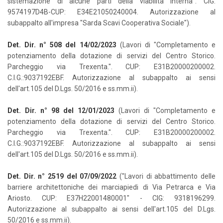
sistemazione di alcune parti della viabilità interna". CIG:
9574197D4B-CUP: E34E21050240004. Autorizzazione al
subappalto all'impresa "Sarda Scavi Cooperativa Sociale").
Det. Dir. n° 508 del 14/02/2023
(Lavori di "Completamento e
potenziamento della dotazione di servizi del Centro Storico.
Parcheggio via Trexenta.". CUP: E31B20000200002.
C.I.G.:9037192EBF. Autorizzazione al subappalto ai sensi
dell'art.105 del D.Lgs. 50/2016 e ss.mm.ii).
Det. Dir. n° 98 del 12/01/2023
(Lavori di "Completamento e
potenziamento della dotazione di servizi del Centro Storico.
Parcheggio via Trexenta.". CUP: E31B20000200002.
C.I.G.:9037192EBF. Autorizzazione al subappalto ai sensi
dell'art.105 del D.Lgs. 50/2016 e ss.mm.ii).
Det. Dir. n° 2519 del 07/09/2022
("Lavori di abbattimento delle
barriere architettoniche dei marciapiedi di Via Petrarca e Via
Ariosto. CUP: E37H22001480001" - CIG: 9318196299.
Autorizzazione al subappalto ai sensi dell'art.105 del D.Lgs.
50/2016 e ss.mm.ii).