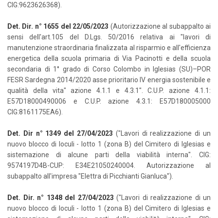
CIG:9623626368).
Det. Dir. n° 1655 del 22/05/2023
(Autorizzazione al subappalto ai
sensi dell'art.105 del D.Lgs. 50/2016 relativa ai "lavori di
manutenzione straordinaria finalizzata al risparmio e all'efficienza
energetica della scuola primaria di Via Pacinotti e della scuola
secondaria di 1° grado di Corso Colombo in Iglesias (SU)–POR
FESR Sardegna 2014/2020 asse prioritario IV energia sostenibile e
qualità della vita" azione 4.1.1 e 4.3.1". C.U.P. azione 4.1.1:
E57D18000490006 e C.U.P. azione 4.3.1: E57D180005000
CIG:8161175EA6).
Det. Dir n° 1349 del 27/04/2023
("Lavori di realizzazione di un
nuovo blocco di loculi - lotto 1 (zona B) del Cimitero di Iglesias e
sistemazione di alcune parti della viabilità interna". CIG:
9574197D4B-CUP: E34E21050240004. Autorizzazione al
subappalto all'impresa "Elettra di Picchianti Gianluca").
Det. Dir. n° 1348 del 27/04/2023
("Lavori di realizzazione di un
nuovo blocco di loculi - lotto 1 (zona B) del Cimitero di Iglesias e