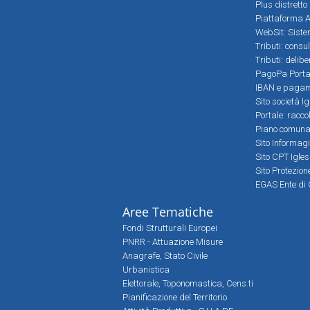
Plus distretto
Piattaforma Al
WebSit: Sistem
Tributi: consu
Tributi: delib
PagoPa Porta
IBAN e pagame
Sito società Ig
Portale: racco
Piano comunale
Sito Informag
Sito CPT Igle
Sito Protezio
EGAS Ente di 
Aree Tematiche
Fondi Strutturali Europei
PNRR - Attuazione Misure
Anagrafe, Stato Civile
Urbanistica
Elettorale, Toponomastica, Cens.ti
Pianificazione del Territorio