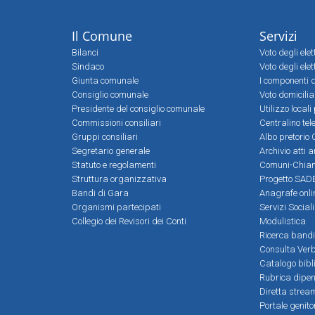
Il Comune
Servizi
Bilanci
Voto degli ele
Sindaco
Voto degli elet
Giunta comunale
I componenti d
Consiglio comunale
Voto domicilia
Presidente del consiglio comunale
Utilizzo local
Commissioni consiliari
Centralino tel
Gruppi consiliari
Albo pretorio 
Segretario generale
Archivio atti 
Statuto e regolamenti
Comuni-Chia
Struttura organizzativa
Progetto SADE
Bandi di Gara
Anagrafe onli
Organismi partecipati
Servizi Social
Collegio dei Revisori dei Conti
Modulistica
Ricerca bandi
Consulta Verb
Catalogo bibl
Rubrica dipen
Diretta strea
Portale genito