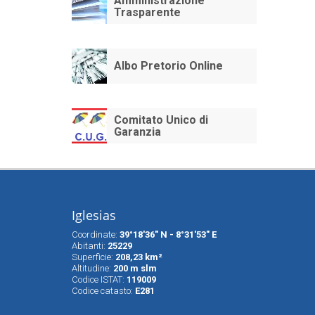
Amministrazione
Trasparente
Albo Pretorio Online
Comitato Unico di
Garanzia
Iglesias
Coordinate:
39°18'36" N - 8°31'53" E
Abitanti:
25229
Superfìcie:
208,23 km²
Altitudine:
200 m slm
Codice ISTAT:
119009
Codice catasto:
E281