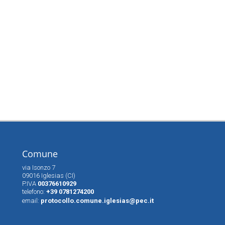
Comune
via Isonzo 7
09016 Iglesias (CI)
P.IVA
00376610929
telefono:
+39 0781274200
email:
protocollo.comune.iglesias@pec.it