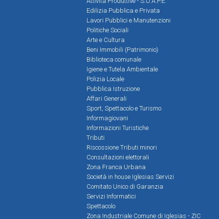
Attività Produttive - S.U.A.P.E.
Edilizia Pubblica e Privata
Lavori Pubblici e Manutenzioni
Politiche Sociali
Arte e Cultura
Beni Immobili (Patrimonio)
Biblioteca comunale
Igiene e Tutela Ambientale
Polizia Locale
Pubblica Istruzione
Affari Generali
Sport, Spettacolo e Turismo
Informagiovani
Informazioni Turistiche
Tributi
Riscossione Tributi minori
Consultazioni elettorali
Zona Franca Urbana
Società in house Iglesias Servizi
Comitato Unico di Garanzia
Servizi Informatici
Spettacolo
Zona Industriale Comune di Iglesias - ZIC