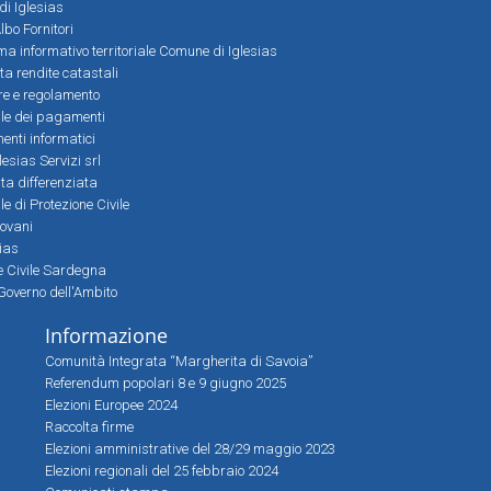
 di Iglesias
bo Fornitori
a informativo territoriale Comune di Iglesias
lta rendite catastali
ere e regolamento
le dei pagamenti
nti informatici
lesias Servizi srl
lta differenziata
 di Protezione Civile
iovani
sias
ne Civile Sardegna
Governo dell'Ambito
Informazione
Comunità Integrata “Margherita di Savoia”
Referendum popolari 8 e 9 giugno 2025
Elezioni Europee 2024
Raccolta firme
Elezioni amministrative del 28/29 maggio 2023
Elezioni regionali del 25 febbraio 2024