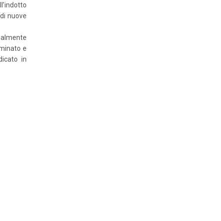
l’indotto
 di nuove
inalmente
rminato e
dicato in