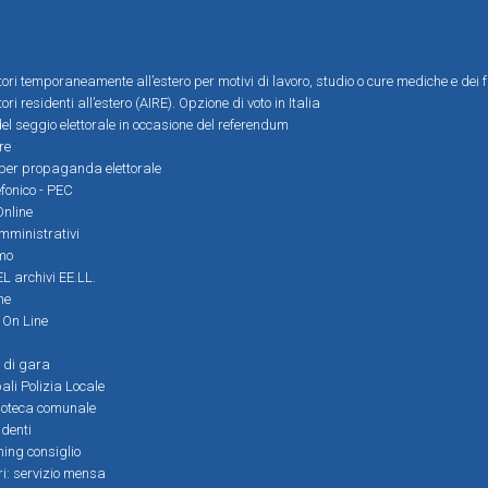
ttori temporaneamente all’estero per motivi di lavoro, studio o cure mediche e dei f
tori residenti all’estero (AIRE). Opzione di voto in Italia
el seggio elettorale in occasione del referendum
re
i per propaganda elettorale
efonico - PEC
Online
amministrativi
mo
L archivi EE.LL.
ne
i On Line
 di gara
ali Polizia Locale
ioteca comunale
denti
ming consiglio
ri: servizio mensa