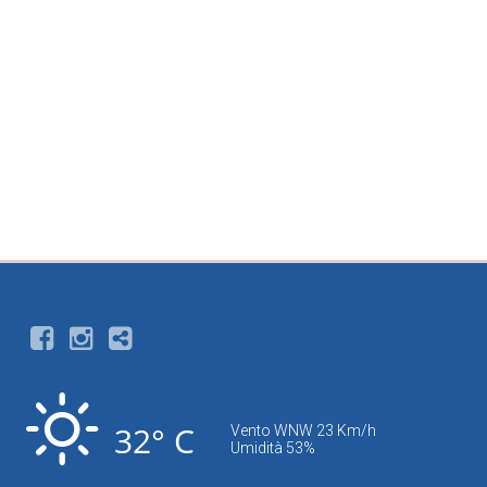
32° C
Vento WNW 23 Km/h
Umidità 53%