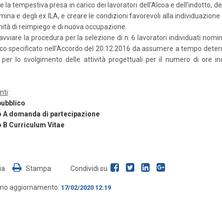
 la tempestiva presa in carico dei lavoratori dell’Alcoa e dell’indotto, del
mina e degli ex ILA, e creare le condizioni favorevoli alla individuazione
ità di reimpiego e di nuova occupazione.
avviare la procedura per la selezione di n. 6 lavoratori individuati nom
nco specificato nell’Accordo del 20.12.2016 da assumere a tempo dete
 per lo svolgimento delle attività progettuali per il numero di ore in
nti
:
pubblico
o A domanda di partecipazione
o B Curriculum Vitae
ia
Stampa
Condividi su
imo aggiornamento:
17/02/2020 12:19