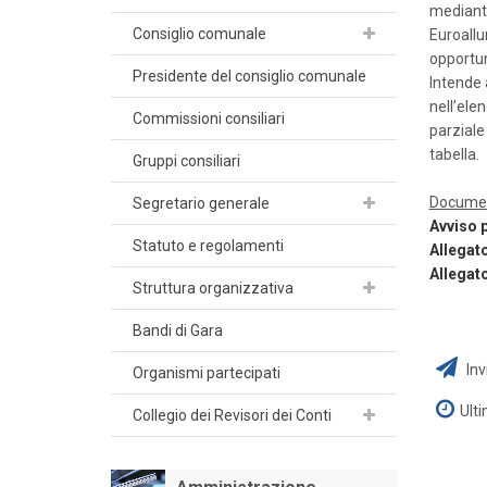
mediante
Consiglio comunale
Euroallu
opportun
Presidente del consiglio comunale
Intende 
nell’ele
Commissioni consiliari
parziale
tabella.
Gruppi consiliari
Docume
Segretario generale
Avviso 
Statuto e regolamenti
Allegat
Allegat
Struttura organizzativa
Bandi di Gara
Inv
Organismi partecipati
Ult
Collegio dei Revisori dei Conti