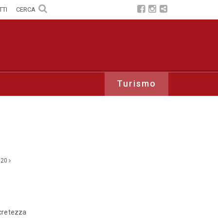
TTI
CERCA
Turismo
020
cretezza