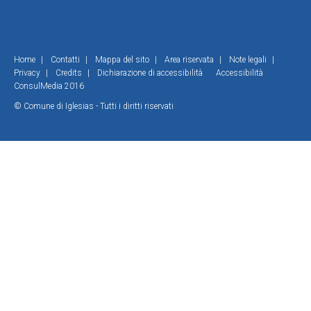
Home
|
Contatti
|
Mappa del sito
|
Area riservata
|
Note legali
|
Privacy
|
Credits
|
Dichiarazione di accessibilità
Accessibilità
ConsulMedia 2016
© Comune di Iglesias - Tutti i diritti riservati