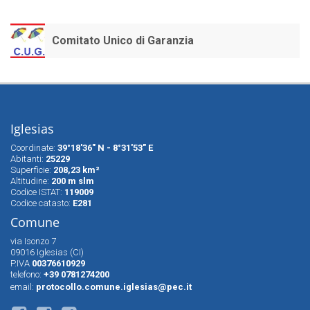
Comitato Unico di Garanzia
Iglesias
Coordinate:
39°18'36" N - 8°31'53" E
Abitanti:
25229
Superfìcie:
208,23 km²
Altitudine:
200 m slm
Codice ISTAT:
119009
Codice catasto:
E281
Comune
via Isonzo 7
09016 Iglesias (CI)
P.IVA
00376610929
telefono:
+39 0781274200
email:
protocollo.comune.iglesias@pec.it