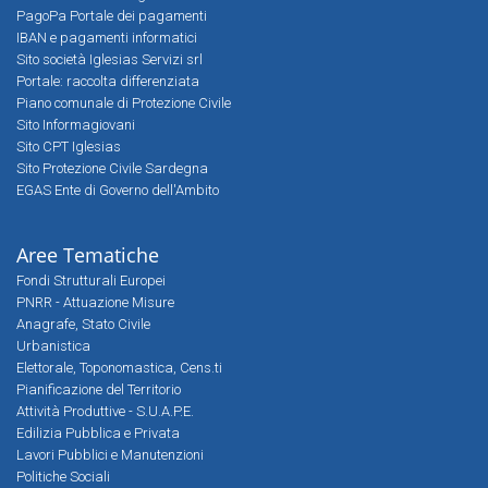
PagoPa Portale dei pagamenti
IBAN e pagamenti informatici
Sito società Iglesias Servizi srl
Portale: raccolta differenziata
Piano comunale di Protezione Civile
Sito Informagiovani
Sito CPT Iglesias
Sito Protezione Civile Sardegna
EGAS Ente di Governo dell'Ambito
Aree Tematiche
Fondi Strutturali Europei
PNRR - Attuazione Misure
Anagrafe, Stato Civile
Urbanistica
Elettorale, Toponomastica, Cens.ti
Pianificazione del Territorio
Attività Produttive - S.U.A.P.E.
Edilizia Pubblica e Privata
Lavori Pubblici e Manutenzioni
Politiche Sociali