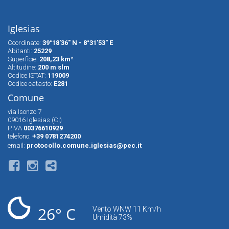
Iglesias
Coordinate:
39°18'36" N - 8°31'53" E
Abitanti:
25229
Superfìcie:
208,23 km²
Altitudine:
200 m slm
Codice ISTAT:
119009
Codice catasto:
E281
Comune
via Isonzo 7
09016 Iglesias (CI)
P.IVA
00376610929
telefono:
+39 0781274200
email:
protocollo.comune.iglesias@pec.it
26° C
Vento WNW 11 Km/h
Umidità 73%