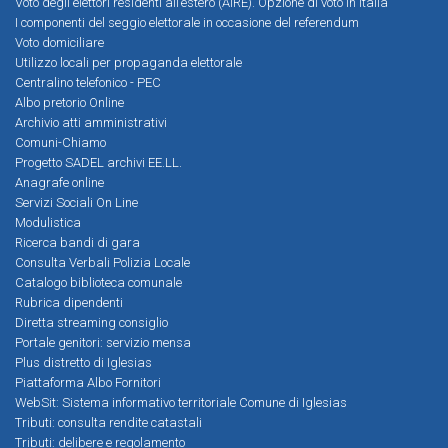
Voto degli elettori residenti all’estero (AIRE). Opzione di voto in Italia
I componenti del seggio elettorale in occasione del referendum
Voto domiciliare
Utilizzo locali per propaganda elettorale
Centralino telefonico - PEC
Albo pretorio Online
Archivio atti amministrativi
Comuni-Chiamo
Progetto SADEL archivi EE.LL.
Anagrafe online
Servizi Sociali On Line
Modulistica
Ricerca bandi di gara
Consulta Verbali Polizia Locale
Catalogo biblioteca comunale
Rubrica dipendenti
Diretta streaming consiglio
Portale genitori: servizio mensa
Plus distretto di Iglesias
Piattaforma Albo Fornitori
WebSit: Sistema informativo territoriale Comune di Iglesias
Tributi: consulta rendite catastali
Tributi: delibere e regolamento