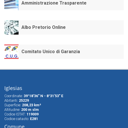
Amministrazione Trasparente
Albo Pretorio Online
Comitato Unico di Garanzia
Iglesias
Coordinate:
39°18'36" N - 8°31'53" E
Abitanti:
25229
Superfìcie:
208,23 km²
Altitudine:
200 m slm
Codice ISTAT:
119009
Codice catasto:
E281
Comune