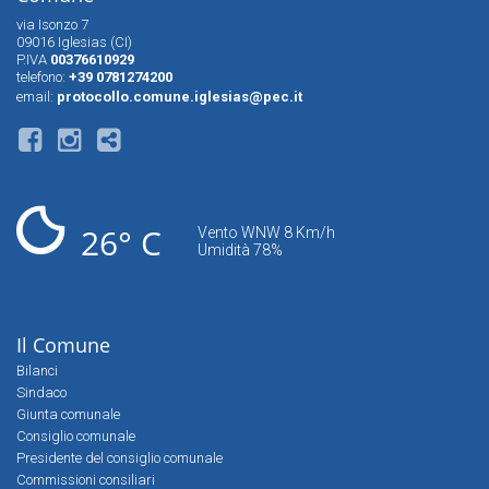
via Isonzo 7
09016 Iglesias (CI)
P.IVA
00376610929
telefono:
+39 0781274200
email:
protocollo.comune.iglesias@pec.it
26° C
Vento WNW 8 Km/h
Umidità 78%
Il Comune
Bilanci
Sindaco
Giunta comunale
Consiglio comunale
Presidente del consiglio comunale
Commissioni consiliari