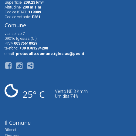
Superfìcie:
208,23 km²
Altitudine:
200 m slm
Codice ISTAT:
119009
Codice catasto:
E281
Comune
via Isonzo 7
09016 Iglesias (CI)
P.IVA
00376610929
telefono:
+39 0781274200
email:
protocollo.comune.iglesias@pec.it
25° C
Vento NE 3 Km/h
Umidità 74%
Il Comune
Bilanci
Sindaco