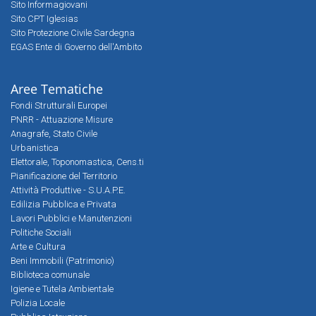
Sito Informagiovani
Sito CPT Iglesias
Sito Protezione Civile Sardegna
EGAS Ente di Governo dell'Ambito
Aree Tematiche
Fondi Strutturali Europei
PNRR - Attuazione Misure
Anagrafe, Stato Civile
Urbanistica
Elettorale, Toponomastica, Cens.ti
Pianificazione del Territorio
Attività Produttive - S.U.A.P.E.
Edilizia Pubblica e Privata
Lavori Pubblici e Manutenzioni
Politiche Sociali
Arte e Cultura
Beni Immobili (Patrimonio)
Biblioteca comunale
Igiene e Tutela Ambientale
Polizia Locale