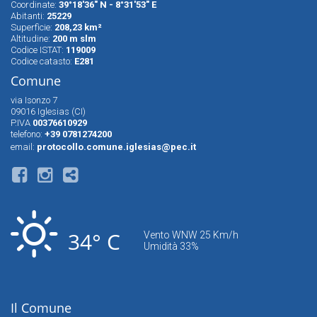
Coordinate:
39°18'36" N - 8°31'53" E
Abitanti:
25229
Superfìcie:
208,23 km²
Altitudine:
200 m slm
Codice ISTAT:
119009
Codice catasto:
E281
Comune
via Isonzo 7
09016 Iglesias (CI)
P.IVA
00376610929
telefono:
+39 0781274200
email:
protocollo.comune.iglesias@pec.it
34° C
Vento WNW 25 Km/h
Umidità 33%
Il Comune