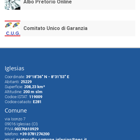
Albo Pretorio Online
Comitato Unico di Garanzia
Iglesias
Coordinate:
39°18'36" N - 8°31'53" E
Abitanti:
25229
Superfìcie:
208,23 km²
Altitudine:
200 m slm
Codice ISTAT:
119009
Codice catasto:
E281
Comune
via Isonzo 7
09016 Iglesias (CI)
P.IVA
00376610929
telefono:
+39 0781274200
email:
protocollo.comune.iglesias@pec.it