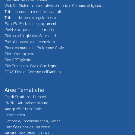
WebSit: Sistema informativo territoriale Comune di Iglesias
Tributi: consulta rendite catastali
Tributi: delibere e regolamento
PagoPa Portale dei pagamenti
IBAN e pagamenti informatici
Sito società Iglesias Servizi srl
Portale: raccolta differenziata
Piano comunale di Protezione Civile
Sito Informagiovani
Sito CPT Iglesias
Sito Protezione Civile Sardegna
EGAS Ente di Governo dell'Ambito
Aree Tematiche
Fondi Strutturali Europei
PNRR - Attuazione Misure
Anagrafe, Stato Civile
Urbanistica
Elettorale, Toponomastica, Cens.ti
Pianificazione del Territorio
Attività Produttive - S.U.A.P.E.