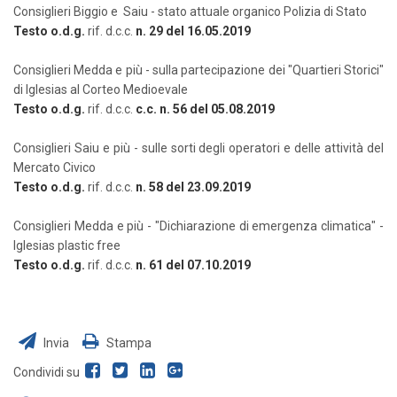
Consiglieri Biggio e Saiu - stato attuale organico Polizia di Stato
Testo o.d.g.
rif. d.c.c.
n. 29 del 16.05.2019
Consiglieri Medda e più - sulla partecipazione dei "Quartieri Storici"
di Iglesias al Corteo Medioevale
Testo o.d.g.
rif. d.c.c.
c.c. n. 56 del 05.08.2019
Consiglieri Saiu e più - sulle sorti degli operatori e delle attività del
Mercato Civico
Testo o.d.g.
rif. d.c.c.
n. 58 del 23.09.2019
Consiglieri Medda e più - "Dichiarazione di emergenza climatica" -
Iglesias plastic free
Testo o.d.g.
rif. d.c.c.
n. 61 del 07.10.2019
Invia
Stampa
Condividi su