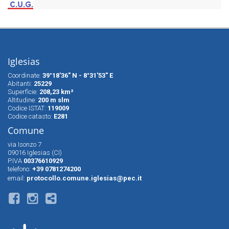
Iglesias
Coordinate:
39°18'36" N - 8°31'53" E
Abitanti:
25229
Superfìcie:
208,23 km²
Altitudine:
200 m slm
Codice ISTAT:
119009
Codice catasto:
E281
Comune
via Isonzo 7
09016 Iglesias (CI)
P.IVA
00376610929
telefono:
+39 0781274200
email:
protocollo.comune.iglesias@pec.it