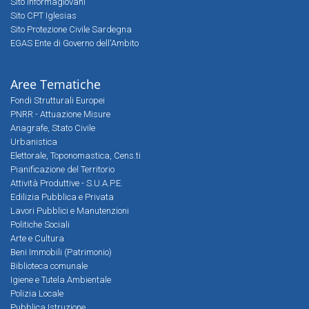
Sito Informagiovani
Sito CPT Iglesias
Sito Protezione Civile Sardegna
EGAS Ente di Governo dell'Ambito
Aree Tematiche
Fondi Strutturali Europei
PNRR - Attuazione Misure
Anagrafe, Stato Civile
Urbanistica
Elettorale, Toponomastica, Cens.ti
Pianificazione del Territorio
Attività Produttive - S.U.A.P.E.
Edilizia Pubblica e Privata
Lavori Pubblici e Manutenzioni
Politiche Sociali
Arte e Cultura
Beni Immobili (Patrimonio)
Biblioteca comunale
Igiene e Tutela Ambientale
Polizia Locale
Pubblica Istruzione