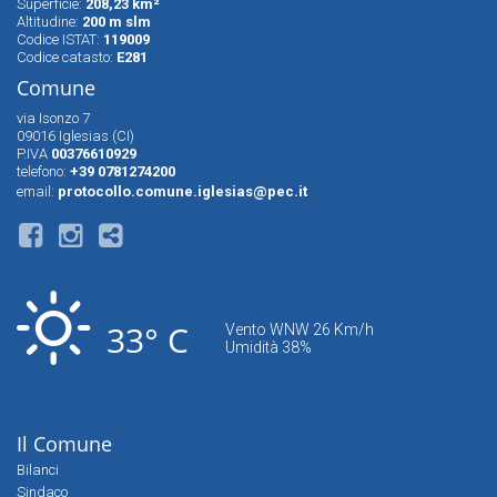
Superfìcie:
208,23 km²
Altitudine:
200 m slm
Codice ISTAT:
119009
Codice catasto:
E281
Comune
via Isonzo 7
09016 Iglesias (CI)
P.IVA
00376610929
telefono:
+39 0781274200
email:
protocollo.comune.iglesias@pec.it
33° C
Vento WNW 26 Km/h
Umidità 38%
Il Comune
Bilanci
Sindaco