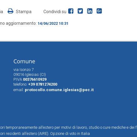
ia
Stampa
Condividi su
imo aggiornamento:
14/06/2022 10:31
Comune
via Isonzo 7
09016 Iglesias (CI)
P.IVA
00376610929
telefono:
+39 0781274200
email:
protocollo.comune.iglesias@pec.it
ttori temporaneamente all’estero per motivi di lavoro, studio o cure mediche e dei f
tori residenti all’estero (AIRE). Opzione di voto in Italia