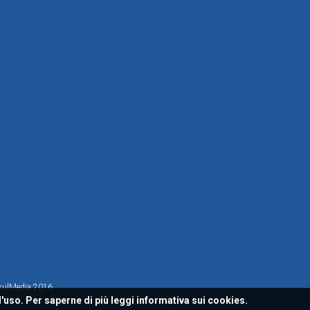
sulMedia 2016
l'uso. Per saperne di più leggi
informativa sui cookies.