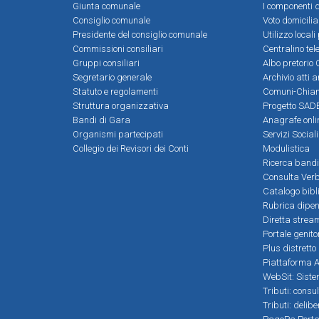
Giunta comunale
I componenti d
Consiglio comunale
Voto domicilia
Presidente del consiglio comunale
Utilizzo local
Commissioni consiliari
Centralino tel
Gruppi consiliari
Albo pretorio 
Segretario generale
Archivio atti 
Statuto e regolamenti
Comuni-Chia
Struttura organizzativa
Progetto SADE
Bandi di Gara
Anagrafe onli
Organismi partecipati
Servizi Social
Collegio dei Revisori dei Conti
Modulistica
Ricerca bandi
Consulta Verb
Catalogo bibl
Rubrica dipen
Diretta strea
Portale genito
Plus distretto
Piattaforma Al
WebSit: Sistem
Tributi: consu
Tributi: delib