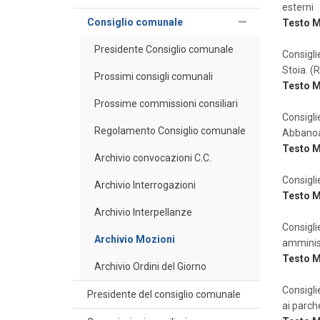
esterni
Consiglio comunale
Testo 
Presidente Consiglio comunale
Consigli
Stoia. (R
Prossimi consigli comunali
Testo 
Prossime commissioni consiliari
Consigli
Regolamento Consiglio comunale
Abbanoa 
Testo 
Archivio convocazioni C.C.
Consiglie
Archivio Interrogazioni
Testo 
Archivio Interpellanze
Consigl
Archivio Mozioni
amminist
Testo 
Archivio Ordini del Giorno
Consiglie
Presidente del consiglio comunale
ai parch