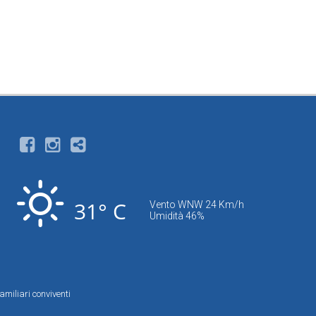
31° C
Vento WNW 24 Km/h
Umidità 46%
amiliari conviventi