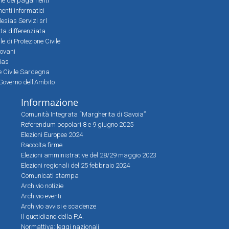
le dei pagamenti
nti informatici
lesias Servizi srl
lta differenziata
 di Protezione Civile
iovani
sias
ne Civile Sardegna
Governo dell'Ambito
Informazione
Comunità Integrata “Margherita di Savoia”
Referendum popolari 8 e 9 giugno 2025
Elezioni Europee 2024
Raccolta firme
Elezioni amministrative del 28/29 maggio 2023
Elezioni regionali del 25 febbraio 2024
Comunicati stampa
Archivio notizie
Archivio eventi
Archivio avvisi e scadenze
Il quotidiano della P.A.
Normattiva: leggi nazionali