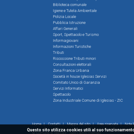
Biblioteca comunale
Igiene e Tutela Ambientale
Polizia Locale
Pubblica Istruzione
Affari Generali
Sport, Spettacolo e Turismo
Informagiovani
Informazioni Turistiche
Tributi
Riscossione Tributi minori
Consultazioni elettorali
Zona Franca Urbana
Società in house Iglesias Servizi
Comitato Unico di Garanzia
Servizi Informatici
Spettacolo
Zona Industriale Comune di Iglesias - ZIC
Home
|
Contatti
|
Mappa del sito
|
Area riservata
|
Note l
Questo sito utilizza cookies utili al suo funzionamento
© Comune di Iglesias - Tutti i diritti riservati