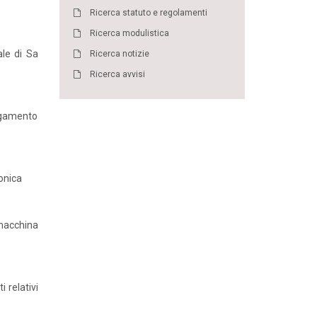
Ricerca statuto e regolamenti
Ricerca modulistica
ale di Sa
Ricerca notizie
Ricerca avvisi
pagamento
ronica
macchina
i relativi