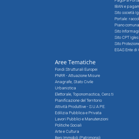
PagoPa Porta
IBAN e pagame
Sito società Ig
Portale: racco
Piano comunale
Sito Informag
Sito CPT Igle
Sito Protezio
EGAS Ente di 
Aree Tematiche
Fondi Strutturali Europei
PNRR - Attuazione Misure
Anagrafe, Stato Civile
Urbanistica
Elettorale, Toponomastica, Cens.ti
Pianificazione del Territorio
Attività Produttive - S.U.A.P.E.
Edilizia Pubblica e Privata
Lavori Pubblici e Manutenzioni
Politiche Sociali
Arte e Cultura
Beni Immobili (Patrimonio)