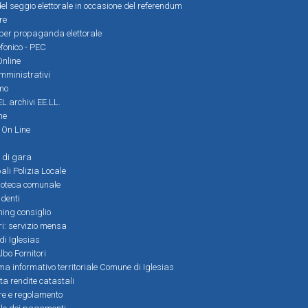
el seggio elettorale in occasione del referendum
re
i per propaganda elettorale
efonico - PEC
Online
amministrativi
mo
L archivi EE.LL.
ne
i On Line
 di gara
ali Polizia Locale
ioteca comunale
denti
ming consiglio
ri: servizio mensa
 di Iglesias
bo Fornitori
a informativo territoriale Comune di Iglesias
lta rendite catastali
ere e regolamento