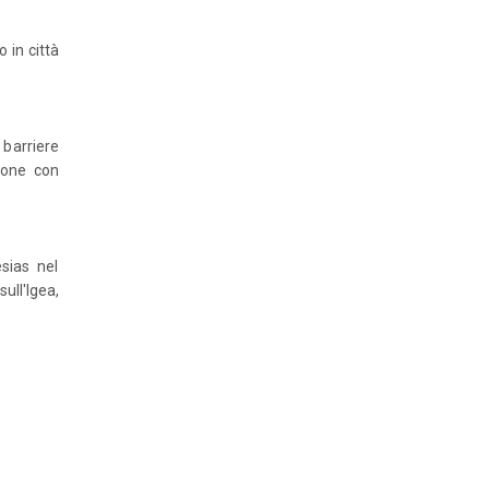
o in città
 barriere
rsone con
esias nel
ll'Igea,