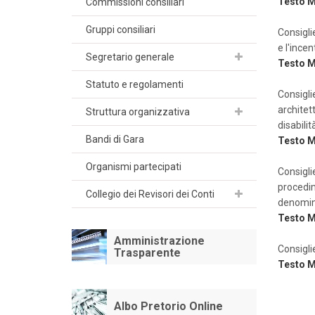
Testo 
Commissioni consiliari
Gruppi consiliari
Consiglie
e l'incen
Segretario generale
Testo 
Statuto e regolamenti
Consigli
architet
Struttura organizzativa
disabilit
Bandi di Gara
Testo 
Organismi partecipati
Consigli
procedi
Collegio dei Revisori dei Conti
denomin
Testo M
Amministrazione
Consiglie
Trasparente
Testo 
Albo Pretorio Online