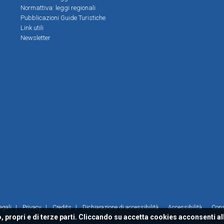
Normattiva: leggi regionali
Pubblicazioni Guide Turistiche
Link utili
Newsletter
egali
|
Privacy
|
Credits
|
Dichiarazione di accessibilità
Accessibilità
Con
, propri e di terze parti. Cliccando su accetta cookies acconsenti al