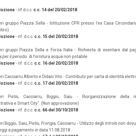
Mozione
- rif.d.c.c.
c.c. 14 del 20/02/2018
eri gruppo Piazza Sella - Istituzione CPR presso l'ex Casa Circondari
itiro)
Mozione
- rif. d.c.c.
c.c. 15 del 20/02/2018
eri gruppi Piazza Sella e Forza Italia - Richiesta di esentare dal 
per il periodo di fornitura acqua non potabile
Mozione
- rif. d.c.c.
c.c. 16 del 20/02/2018
ri Cacciarru Alberto e Didaci Vito - Contributo per carta di identità elett
Mozione
- rif. d.c.c.
c.c. 17 del 20/02/2018
ieri Pistis, Cacciarru, Biggio, Saiu - Riorganizzazione della 
rativa e Smart City". (Non approvazione)
Mozione
- rif. d.c.c.
c.c. 66 del 30/10/2018
ri Biggio, Saiu, Pistis, Frongia, Cacciarru - Utilizzo degli introiti non dovut
eggi a pagamento in data 11.08.2018