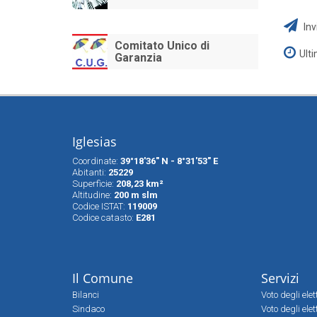
Inv
Comitato Unico di
Ult
Garanzia
Iglesias
Coordinate:
39°18'36" N - 8°31'53" E
Abitanti:
25229
Superfìcie:
208,23 km²
Altitudine:
200 m slm
Codice ISTAT:
119009
Codice catasto:
E281
Il Comune
Servizi
Bilanci
Voto degli ele
Sindaco
Voto degli elet