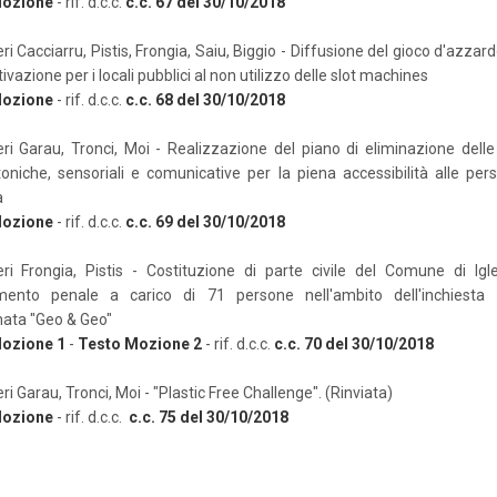
Mozione
- rif. d.c.c.
c.c. 67 del 30/10/2018
ri Cacciarru, Pistis, Frongia, Saiu, Biggio - Diffusione del gioco d'azzard
tivazione per i locali pubblici al non utilizzo delle slot machines
Mozione
- rif. d.c.c.
c.c. 68 del 30/10/2018
eri Garau, Tronci, Moi - Realizzazione del piano di eliminazione delle
toniche, sensoriali e comunicative per la piena accessibilità alle pe
à
Mozione
- rif. d.c.c.
c.c. 69 del 30/10/2018
eri Frongia, Pistis - Costituzione di parte civile del Comune di Igl
mento penale a carico di 71 persone nell'ambito dell'inchiesta su
ata "Geo & Geo"
ozione 1
-
Testo Mozione 2
- rif. d.c.c.
c.c. 70 del 30/10/2018
ri Garau, Tronci, Moi - "Plastic Free Challenge". (Rinviata)
Mozione
- rif. d.c.c.
c.c. 75 del 30/10/2018