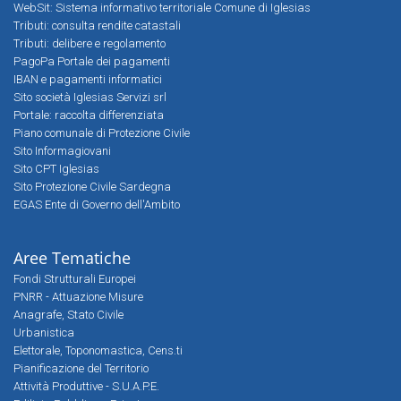
WebSit: Sistema informativo territoriale Comune di Iglesias
Tributi: consulta rendite catastali
Tributi: delibere e regolamento
PagoPa Portale dei pagamenti
IBAN e pagamenti informatici
Sito società Iglesias Servizi srl
Portale: raccolta differenziata
Piano comunale di Protezione Civile
Sito Informagiovani
Sito CPT Iglesias
Sito Protezione Civile Sardegna
EGAS Ente di Governo dell'Ambito
Aree Tematiche
Fondi Strutturali Europei
PNRR - Attuazione Misure
Anagrafe, Stato Civile
Urbanistica
Elettorale, Toponomastica, Cens.ti
Pianificazione del Territorio
Attività Produttive - S.U.A.P.E.