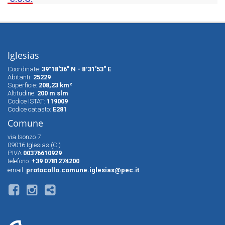
Iglesias
Coordinate:
39°18'36" N - 8°31'53" E
Abitanti:
25229
Superfìcie:
208,23 km²
Altitudine:
200 m slm
Codice ISTAT:
119009
Codice catasto:
E281
Comune
via Isonzo 7
09016 Iglesias (CI)
P.IVA
00376610929
telefono:
+39 0781274200
email:
protocollo.comune.iglesias@pec.it