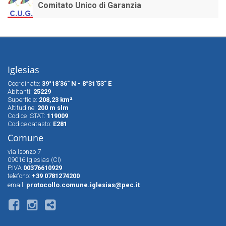
Comitato Unico di Garanzia
Iglesias
Coordinate:
39°18'36" N - 8°31'53" E
Abitanti:
25229
Superfìcie:
208,23 km²
Altitudine:
200 m slm
Codice ISTAT:
119009
Codice catasto:
E281
Comune
via Isonzo 7
09016 Iglesias (CI)
P.IVA
00376610929
telefono:
+39 0781274200
email:
protocollo.comune.iglesias@pec.it